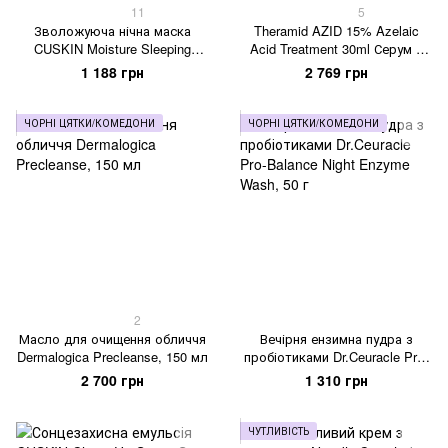
11
5
Зволожуюча нічна маска
Theramid AZID 15% Azelaic
CUSKIN Moisture Sleeping
Acid Treatment 30ml Серум з
Mask, 60 мл
азелаіновою кислотою
1 188 грн
2 769 грн
ЧОРНІ ЦЯТКИ/КОМЕДОНИ
ЧОРНІ ЦЯТКИ/КОМЕДОНИ
2
Масло для очищення обличчя
Вечірня ензимна пудра з
Dermalogica Precleanse, 150 мл
пробіотиками Dr.Ceuracle Pro-
Balance Night Enzyme Wash, 50
2 700 грн
1 310 грн
г
ЧУТЛИВІСТЬ