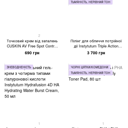
ТЬМЯНІСТЬ, НЕРІВНИЙ ТОН
2
Точковий крем від запалень
Пілінг для обличчя потрійної
CUSKIN AV Free Spot Control
дії Instytutum Triple Action
Cream, 15 мл
Resurfacing Peel, 60 мл
690 грн
3 700 грн
ЗНЕВОДНЕНІСТЬ
ЧОРНІ ЦЯТКИ/КОМЕДОНИ
ТЬМЯНІСТЬ, НЕРІВНИЙ ТОН
1
1