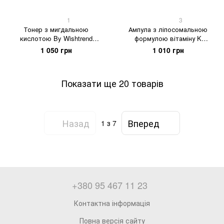
1
3
Тонер з мигдальною
Ампула з ліпосомальною
кислотою By Wishtrend
формулою вітаміну K
Mandelic Acid 5% Skin Prep
Dr.Ceuracle PLC Vita K
1 050 грн
1 010 грн
Water, 150 мл
Liposome Oil Ampoule, 50 мл
Показати ще 20 товарів
Назад
Вперед
1
з 7
+380 95 467 11 23
Контактна інформація
Повна версія сайту