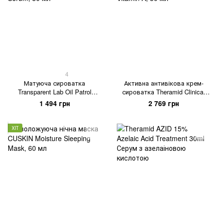
4
Матуюча сироватка
Активна антивікова крем-
Transparent Lab Oil Patrol
сироватка Theramid Clinical
Serum, 30 мл
Vitamin A, 30 мл
1 494 грн
2 769 грн
ХІТ