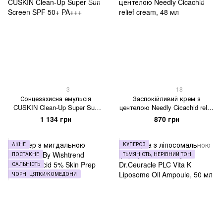
3
18
Сонцезахисна емульсія
Заспокійливий крем з
CUSKIN Clean-Up Super Sun
центелою Needly Cicachid relief
Screen SPF 50+ PA+++
cream, 48 мл
1 134 грн
870 грн
АКНЕ
КУПЕРОЗ
ПОСТАКНЕ
ТЬМЯНІСТЬ, НЕРІВНИЙ ТОН
САЛЬНІСТЬ
ЧОРНІ ЦЯТКИ/КОМЕДОНИ