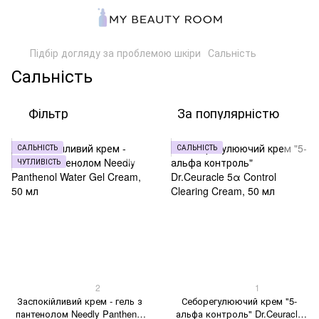
Підбір догляду за проблемою шкіри
Сальність
Сальність
Фільтр
За популярністю
САЛЬНІСТЬ
САЛЬНІСТЬ
ЧУТЛИВІСТЬ
2
1
Заспокійливий крем - гель з
Себорегулюючий крем "5-
пантенолом Needly Panthenol
альфа контроль" Dr.Ceuracle