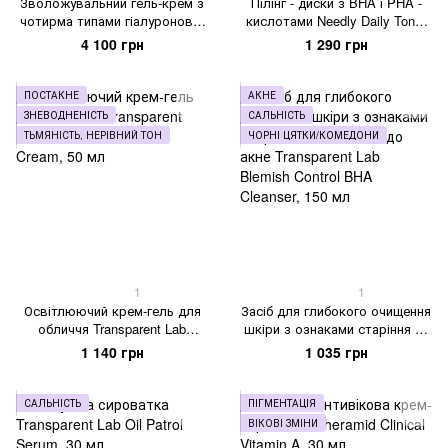
Зволожувальний гель-крем з
Пілінг - диски з BHA і PHA -
чотирма типами гіалуронової
кислотами Needly Daily Toner
кислоти Instytutum Hydrafusion
Pad, 80 шт
4 100 грн
1 290 грн
4D HA Hydrating Water Burst
Cream, 50 мл
ПОСТАКНЕ
АКНЕ
ЗНЕВОДНЕНІСТЬ
САЛЬНІСТЬ
ТЬМЯНІСТЬ, НЕРІВНИЙ ТОН
ЧОРНІ ЦЯТКИ/КОМЕДОНИ
1
1
Освітлюючий крем-гель для
Засіб для глибокого очищення
обличчя Transparent Lab
шкіри з ознаками старіння та
Niacinamide Glow Cream, 50 мл
схильної до акне Transparent
1 140 грн
1 035 грн
Lab Blemish Control BHA
Cleanser, 150 мл
САЛЬНІСТЬ
ПІГМЕНТАЦІЯ
ВІКОВІ ЗМІНИ