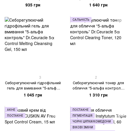
Water Gel Cream, 50 мл
5α Control Clearing Cream, 50
935 грн
1 640 грн
мл
САЛЬНІСТЬ
3
2
Себорегулюючий гідрофільний
Себорегулюючий тонер для
гель для вмивання "5-альфа
обличчя “5-альфа контроль”
контроль" Dr.Ceuracle 5α
Dr.Ceuracle 5α Control Clearing
1 045 грн
1 310 грн
Control Melting Cleansing Gel,
Toner, 120 мл
150 мл
АКНЕ
ПОСТАКНЕ
ПОСТАКНЕ
ПІГМЕНТАЦІЯ
ЧОРНІ ЦЯТКИ/КОМЕДОНИ
ВІКОВІ ЗМІНИ