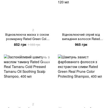
2
Відновлююча маска з соком
Відновлюючий спрей від
розмарину Rated Green Cold
випадіння волосся Rated
Brew Rosemary Balancing Scalp
Green Real Grow Anti-Hair Loss
852 грн
965 грн
1 065 грн
Pack, 200 мл
Stimulating Scalp Spray, 120 мл
2