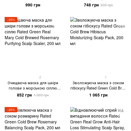
Green Real Shea Cold Pressed
Green Real Mary Cold Brewed
990 грн
748 грн
935 грн
Shea Butter Anti-Frizz Hydrating
Rosemary Energizing Scalp
Hair Lotion, 150 мл
Spray, 120 мл
−20%
2
1
Очищаюча маска для шкіри
Зволожуюча маска з соком
голови з морською сіллю
гібіскусу Rated Green Cold Brew
Rated Green Real Mary Cold
Hibiscus Moisturizing Scalp
852 грн
1 065 грн
1 065 грн
Brewed Rosemary Purifying
Pack, 200 мл
Scalp Scaler, 200 мл
−20%