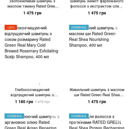
Заспокійливий шампунь з
Шампунь захист фарбованого
маслом таману Rated Green
фолосся з екстрактом сливи
Real Tamanu Cold Pressed
Rated Green Real Prune Color
1 475 грн
1 475 грн
Tamanu Oil Soothing Scalp
Protecting Shampoo, 400 мл
Shampoo, 400 мл
−20%
НОВИНКА
1
Глибокоочищуючий
Живильний шампунь з маслом
відлущуючий шампунь з
ши Rated Green Real Shea
соком розмарину Rated Green
Nourishing Shampoo, 400 мл
1 180 грн
1 475 грн
1 475 грн
Real Mary Cold Brewed
Rosemary Exfoliating Scalp
Shampoo, 400 мл
НОВИНКА
НОВИНКА