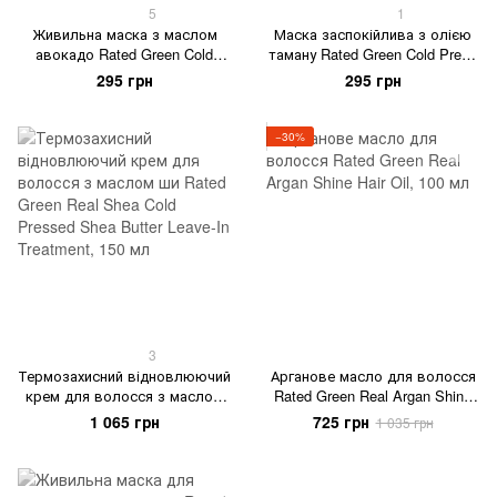
5
1
Живильна маска з маслом
Маска заспокійлива з олією
авокадо Rated Green Cold
таману Rated Green Cold Press
Press Avocado Nourishing Scalp
Tamanu Soothing Scalp Pack,
295 грн
295 грн
Pack, 50 мл
50 мл
−30%
3
Термозахисний відновлюючий
Арганове масло для волосся
крем для волосся з маслом
Rated Green Real Argan Shine
ши Rated Green Real Shea Cold
Hair Oil, 100 мл
1 065 грн
725 грн
1 035 грн
Pressed Shea Butter Leave-In
Treatment, 150 мл