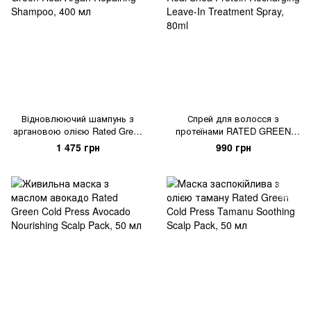
Відновлюючий шампунь з
Спрей для волосся з
аргановою олією Rated Green
протеїнами RATED GREEN
Real Argan Repairing Shampoo,
Real Shea Protein Recharging
1 475 грн
990 грн
400 мл
Leave-In Treatment Spray, 80ml