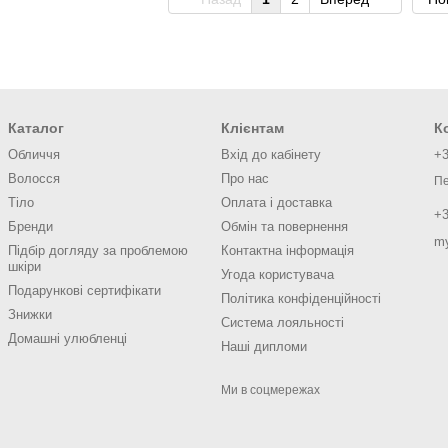
Каталог
Клієнтам
К
Обличчя
Вхід до кабінету
+3
Волосся
Про нас
Пе
Тіло
Оплата і доставка
+3
Бренди
Обмін та повернення
m
Підбір догляду за проблемою
Контактна інформація
шкіри
Угода користувача
Подарункові сертифікати
Політика конфіденційності
Знижки
Система лояльності
Домашні улюбленці
Наші дипломи
Ми в соцмережах