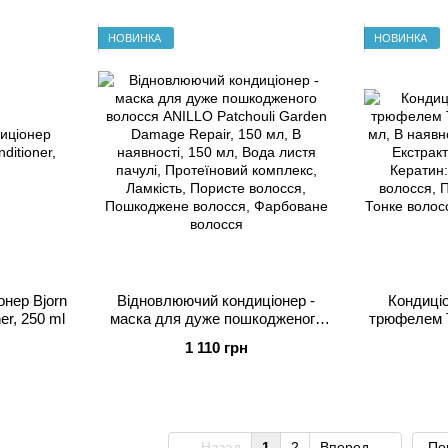
НОВИНКА
НОВИНКА
нер Bjorn
Відновлюючий кондиціонер -
Кондиці
er, 250 ml
маска для дуже пошкодженого
трюфелем Tr
волосся ANILLO Patchouli Garden
1 110 грн
Damage Repair, 150 мл
Назад
1
2
Вперед
По