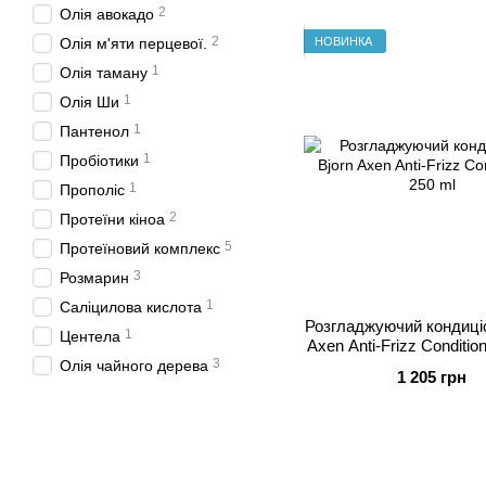
2
Олія авокадо
2
НОВИНКА
Олія м'яти перцевої.
1
Олія таману
1
Олія Ши
1
Пантенол
1
Пробіотики
1
Прополіс
2
Протеїни кіноа
5
Протеїновий комплекс
3
Розмарин
1
Саліцилова кислота
Розгладжуючий кондиціо
1
Центела
Axen Anti-Frizz Condition
3
Oлія чайного дерева
1 205 грн