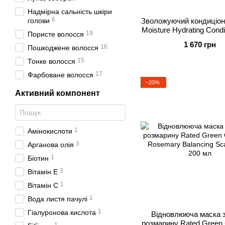
Надмірна сальність шкіри
6
голови
Зволожуючий кондиціон
Moisture Hydrating Condit
19
Пористе волосся
мл
1 670 грн
16
Пошкоджене волосся
15
Тонке волосся
17
Фарбоване волосся
−20%
Активний компонент
1
Амінокислоти
3
Арганова олія
1
Біотин
3
Вітамін Е
1
Вітамін С
1
Вода листя пачулі
1
Гіалуронова кислота
Відновлююча маска 
розмарину Rated Green 