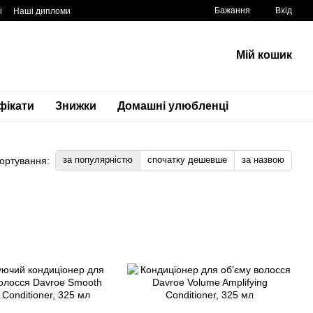
Бажання
Вхід
і
Наші дипломи
Мій кошик
фікати
Знижки
Домашні улюбленці
за популярністю
спочатку дешевше
за назвою
ортування: