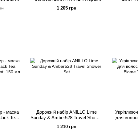
alp Pack,
Conditioner, 250 мл
Cond
1 205 грн
рн
 - маска
Дорожній набір ANILLO Lime
Укріплююч
lack Tea
Sunday & Amber528 Travel Shower
для волос
nt, 150 мл
Set
Biome 
1 210 грн