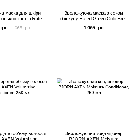
а маска для шкіри
Зволожуюча маска з соком
морською сіллю Rated
гібіскусу Rated Green Cold Brew
al Mary Cold Brewed
Hibiscus Moisturizing Scalp Pack,
 грн
1 065 грн
1 065 грн
rifying Scalp Scaler,
200 мл
200 мл
р для об'єму волосся
Зволожуючий кондиціонер
AXEN Volumizing
BJORN AXEN Moisture