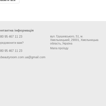
онтактна інформація
80 95 467 11 23
вул. Грушевського, 51, м.
Хмельницький, 29001, Хмельницька
редзвонити вам?
область, Україна
Мапа проїзду
80 95 467 11 23
ybeautyroom.com.ua@gmail.com