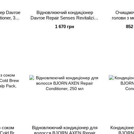
ер Davroe
Відновлюючий кондиціонер
Очищаюч
ioner, 325
Davroe Repair Senses Revitalizing
голови з 
Conditioner, 325 мл
Green Re
1 670 грн
852
Rosemary Pu
з соком
Відновлюючий кондиціонер для
Кондиціоне
Cold Brew
волосся BJORN AXEN Repair
BJORN 