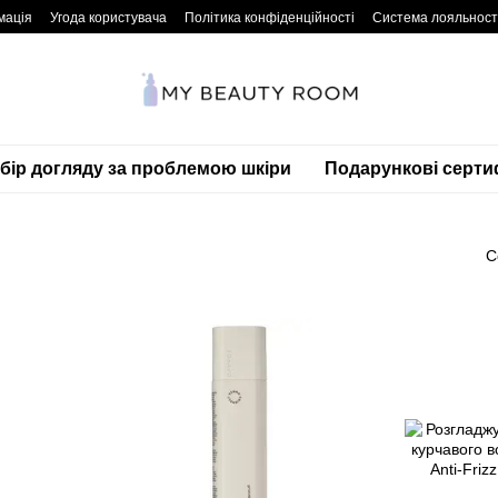
мація
Угода користувача
Політика конфіденційності
Система лояльност
дбір догляду за проблемою шкіри
Подарункові серти
С