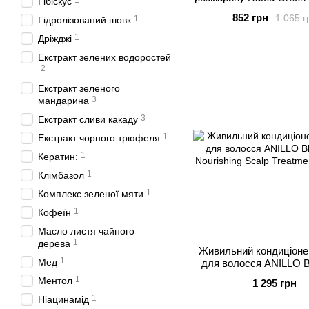
1
Гібіскус
Rosemary Balancing Sc
852 грн
1 065 г
1
Гідролізований шовк
200 мл
1
Дріжджі
Екстракт зелених водоростей
2
Екстракт зеленого
3
мандарина
3
Екстракт сливи какаду
1
Екстракт чорного трюфеля
1
Кератин:
1
Клімбазол
1
Комплекс зеленої мяти
1
Кофеїн
Масло листя чайного
1
дерева
Живильний кондиціонер
1
Мед
для волосся ANILLO B
Nourishing Scalp Treatme
1
Ментол
1 295 грн
1
Ніацинамід