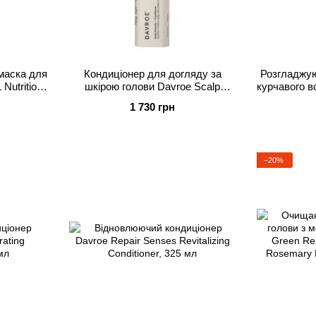
маска для
Кондиціонер для догляду за
Розгладжую
utrition
шкірою голови Davroe Scalp
курчавого в
t, 250 мл
Remedy Conditioner, 325 мл
Anti-Friz
1 730 грн
−20%