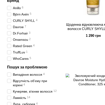
Бренд
6
Anillo
5
Björn Axén
4
CURLY SHYLL
Щоденна відновлююча 
7
Davroe
волосся CURLY SHYLL N
Support Daily Treatmen
3
Dr.Forhair
1 290 грн
2
Onsensou
4
Rated Green
1
TruffLuv
5
WhoCares
Пошук за проблемою
4
Випадіння волосся
Відсутність обʼєму при
4
корені
12
Кучеряве, вʼюнке волосся
14
Ламкість
4
Лупа, себорея