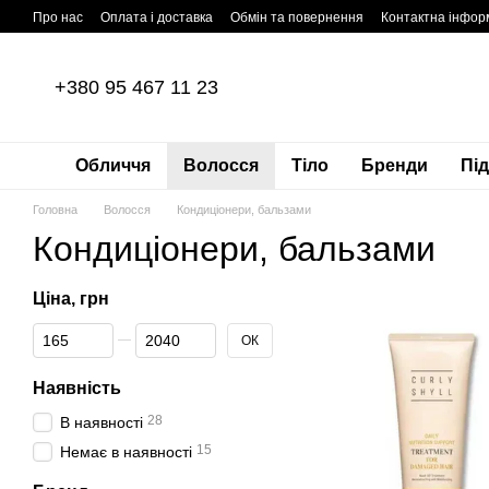
Перейти до основного контенту
Про нас
Оплата і доставка
Обмін та повернення
Контактна інфор
+380 95 467 11 23
Обличчя
Волосся
Тіло
Бренди
Пі
Головна
Волосся
Кондиціонери, бальзами
Кондиціонери, бальзами
Ціна, грн
Від Ціна, грн
До Ціна, грн
ОК
Наявність
28
В наявності
15
Немає в наявності