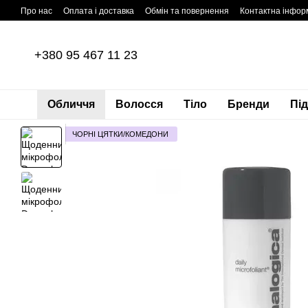
Перейти до основного контенту
Про нас
Оплата і доставка
Обмін та повернення
Контактна інфор
+380 95 467 11 23
Обличчя
Волосся
Тіло
Бренди
Пі
ЧОРНІ ЦЯТКИ/КОМЕДОНИ