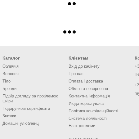
Каталог
Клієнтам
К
Обличчя
Вхід до кабінету
+3
Волосся
Про нас
Пе
Тіло
Оплата і доставка
+3
Бренди
Обмін та повернення
m
Підбір догляду за проблемою
Контактна інформація
шкіри
Угода користувача
Подарункові сертифікати
Політика конфіденційності
Знижки
Система лояльності
Домашні улюбленці
Наші дипломи