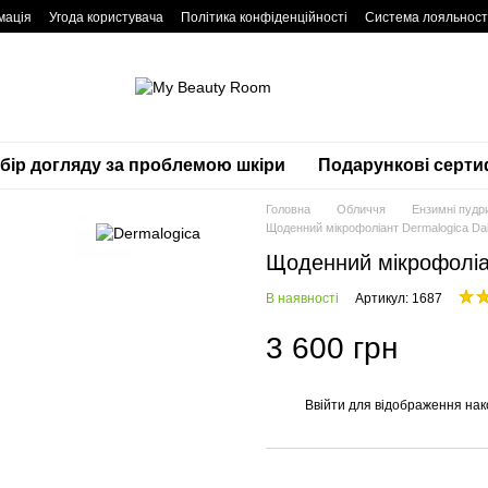
мація
Угода користувача
Політика конфіденційності
Система лояльност
дбір догляду за проблемою шкіри
Подарункові серти
Головна
Обличчя
Ензимні пудр
Щоденний мікрофоліант Dermalogica Daily
Щоденний мікрофоліант
В наявності
Артикул: 1687
3 600 грн
Ввійти
для відображення нак
%