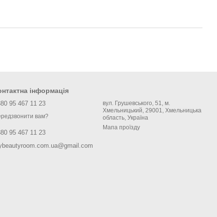
онтактна інформація
80 95 467 11 23
вул. Грушевського, 51, м.
Хмельницький, 29001, Хмельницька
редзвонити вам?
область, Україна
Мапа проїзду
80 95 467 11 23
ybeautyroom.com.ua@gmail.com