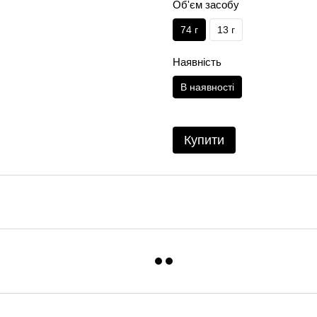
Об'єм засобу
74 г
13 г
Наявність
В наявності
Купити