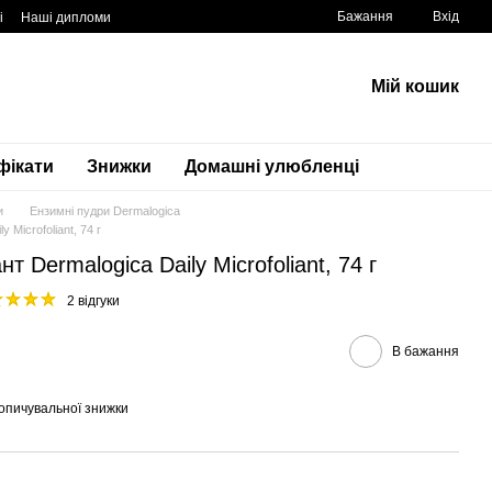
Бажання
Вхід
і
Наші дипломи
Мій кошик
фікати
Знижки
Домашні улюбленці
и
Ензимні пудри Dermalogica
 Microfoliant, 74 г
 Dermalogica Daily Microfoliant, 74 г
2 відгуки
В бажання
опичувальної знижки