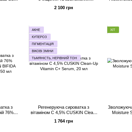
л
Instytutum Transforming Melting
Instytutum 
2 100 грн
Cleanser, 120 мл
Cerami
АКНЕ
ХІТ
КУПЕРОЗ
ПІГМЕНТАЦІЯ
ВІКОВІ ЗМІНИ
ТЬМЯНІСТЬ, НЕРІВНИЙ ТОН
атка з
Регенеруюча сироватка з
Зволожуюча
рій 76%
вітаміном С 4,5% CUSKIN Clean-
Moisture 
N BIFIDA
Up Vitamin C+ Serum, 20 мл
1 764 грн
 50 мл