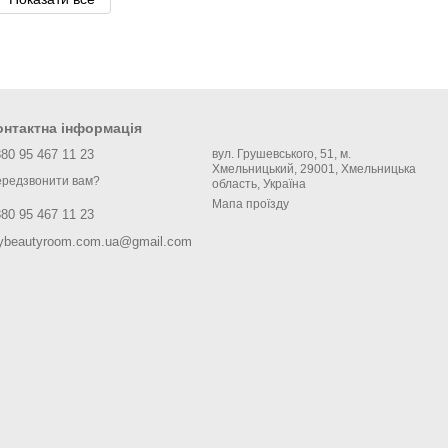
онтактна інформація
80 95 467 11 23
вул. Грушевського, 51, м.
Хмельницький, 29001, Хмельницька
редзвонити вам?
область, Україна
Мапа проїзду
80 95 467 11 23
ybeautyroom.com.ua@gmail.com