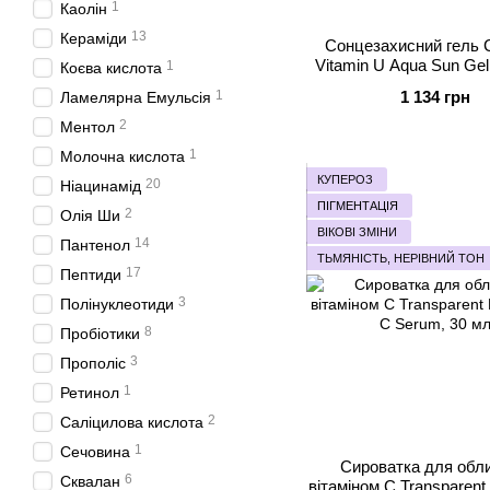
1
Каолін
13
Кераміди
Сонцезахисний гель
Vitamin U Aqua Sun Ge
1
Коєва кислота
PA+++, 50мл
1
1 134 грн
Ламелярна Емульсія
2
Ментол
1
Молочна кислота
КУПЕРОЗ
20
Ніацинамід
ПІГМЕНТАЦІЯ
2
Олія Ши
ВІКОВІ ЗМІНИ
14
Пантенол
ТЬМЯНІСТЬ, НЕРІВНИЙ ТОН
17
Пептиди
3
Полінуклеотиди
8
Пробіотики
3
Прополіс
1
Ретинол
2
Саліцилова кислота
1
Сечовина
Сироватка для обли
6
Сквалан
вітаміном С Transparent