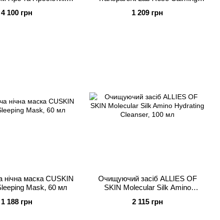
Superbiotic Plant-Based
Cleanser, 150 мл
4 100 грн
1 209 грн
de Cream, 50 мл
 нічна маска CUSKIN
Очищуючий засіб ALLIES OF
Sleeping Mask, 60 мл
SKIN Molecular Silk Amino
Hydrating Cleanser, 100 мл
1 188 грн
2 115 грн