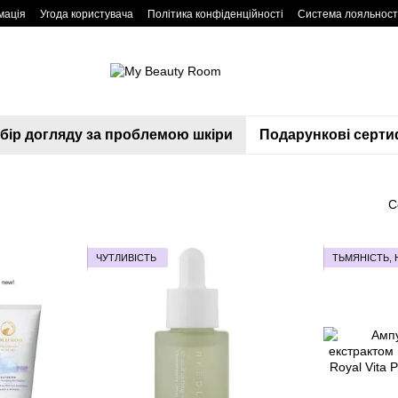
мація
Угода користувача
Політика конфіденційності
Система лояльност
дбір догляду за проблемою шкіри
Подарункові серти
С
ЧУТЛИВІСТЬ
ТЬМЯНІСТЬ, 