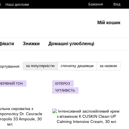
Бажання
Вхід
і
Наші дипломи
Мій кошик
фікати
Знижки
Домашні улюбленці
за популярністю
спочатку дешевше
за назвою
ортування:
НЕРІВНИЙ ТОН
КУПЕРОЗ
ЧУТЛИВІСТЬ