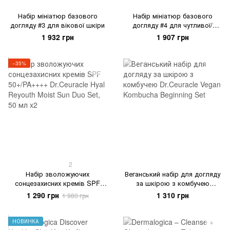
Набір мініатюр базового
Набір мініатюр базового
догляду #3 для вікової шкіри
догляду #4 для чутливої/
подразненої/зневодненої
1 932 грн
1 907 грн
шкіри
−35%
2
Набір зволожуючих
Веганський набір для догляду
сонцезахисних кремів SPF
за шкірою з комбучею
50+/PA++++ Dr.Ceuracle Hyal
Dr.Ceuracle Vegan Kombucha
1 290 грн
1 310 грн
1 980 грн
Reyouth Moist Sun Duo Set, 50
Beginning Set
мл x2
НОВИНКА