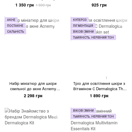
Sun Set DUO
омолоджуючий набір Vita Ion-
1 350 грн
925 грн
1 900 грн
C Set Usolab, 20мл
АКНЕ
КУПЕРОЗ
ПОСТАКНЕ
ПІГМЕНТАЦІЯ
САЛЬНІСТЬ
ВІКОВІ ЗМІНИ
ТЬМЯНІСТЬ, НЕРІВНИЙ ТОН
1
Набір мініатюр для шкіри
Тріо для освітлення шкіри з
схильної до акне Acnemy
Вітаміном С Dermalogica The
Zitminis
brighter skin set
2 298 грн
1 890 грн
ВІКОВІ ЗМІНИ
ТЬМЯНІСТЬ, НЕРІВНИЙ ТОН