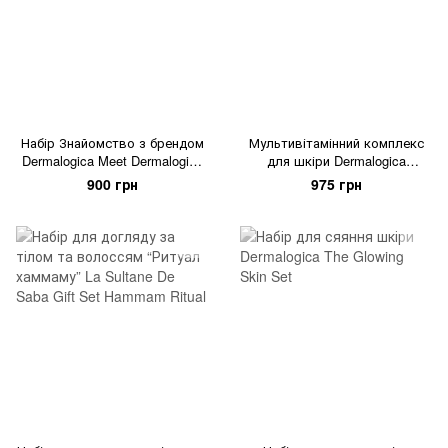
Набір Знайомство з брендом
Мультивітамінний комплекс
Dermalogica Meet Dermalogica
для шкіри Dermalogica
Kit
Multivitamin Essentials Kit
900 грн
975 грн