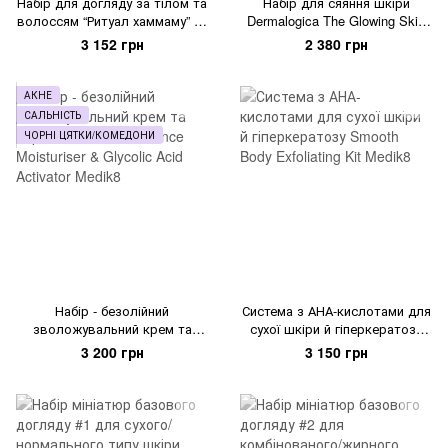
Набір для догляду за тілом та
Набір для сяяння шкіри
волоссям “Ритуал хаммаму” La
Dermalogica The Glowing Skin
Sultane De Saba Gift Set
Set
3 152 грн
2 380 грн
Hammam Ritual
АКНЕ
САЛЬНІСТЬ
ЧОРНІ ЦЯТКИ/КОМЕДОНИ
Набір - безолійний
Система з АНА-кислотами для
зволожувальний крем та
сухої шкіри й гіперкератозу
сироватка з АНА Balance
Smooth Body Exfoliating Kit
3 200 грн
3 150 грн
Moisturiser & Glycolic Acid
Medik8
Activator Medik8