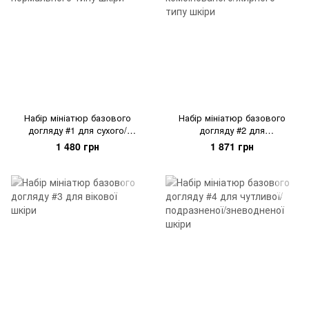
Набір мініатюр базового
Набір мініатюр базового
догляду #1 для сухого/
догляду #2 для
нормального типу шкіри
комбінованого/жирного типу
1 480 грн
1 871 грн
шкіри