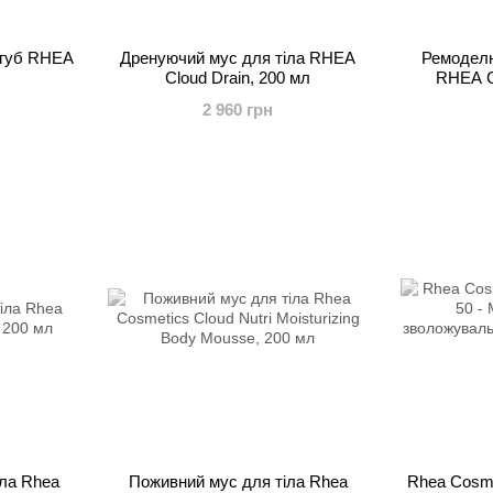
 губ RHEA
Дренуючий мус для тіла RHEA
Ремоделю
Cloud Drain, 200 мл
RHEA C
2 960 грн
іла Rhea
Поживний мус для тіла Rhea
Rhea Cosme