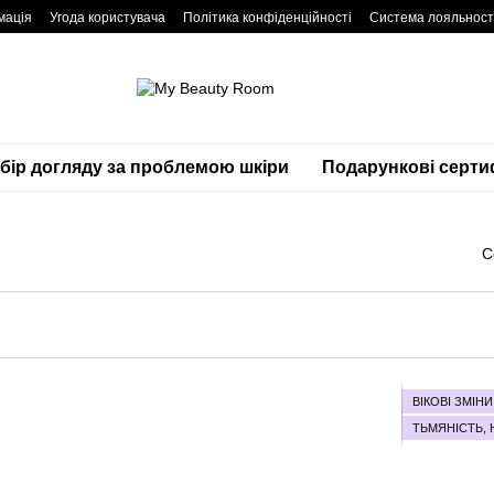
мація
Угода користувача
Політика конфіденційності
Система лояльност
дбір догляду за проблемою шкіри
Подарункові серти
С
ВІКОВІ ЗМІНИ
ТЬМЯНІСТЬ, 