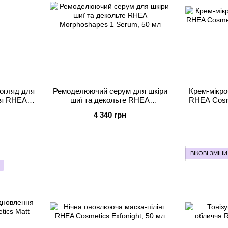
догляд для
Ремоделюючий серум для шкіри
Крем-мікро
ня RHEA
шиї та декольте RHEA
RHEA Сosme
л
Morphoshapes 1 Serum, 50 мл
4 340 грн
ВІКОВІ ЗМІНИ