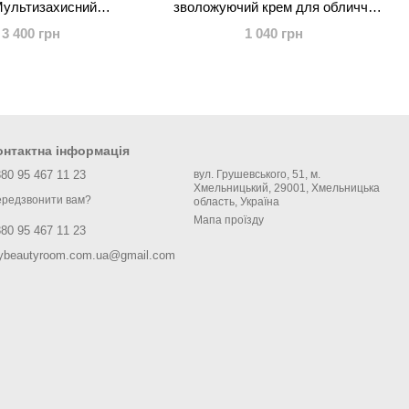
Мультизахисний
зволожуючий крем для обличчя
вальний крем для
ReViAge Rejuvenating Moisturizer
3 400 грн
1 040 грн
личчя, 30 мл
Face Cream, 10 мл
онтактна інформація
80 95 467 11 23
вул. Грушевського, 51, м.
Хмельницький, 29001, Хмельницька
редзвонити вам?
область, Україна
Мапа проїзду
80 95 467 11 23
ybeautyroom.com.ua@gmail.com