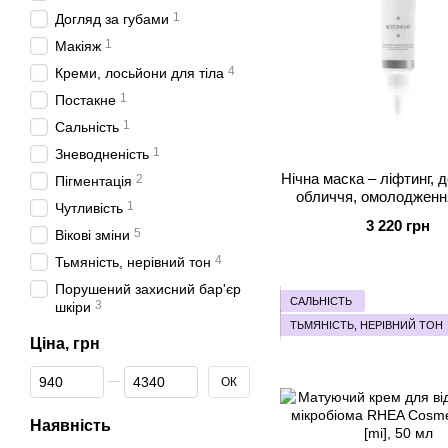
1
Догляд за губами
1
Макіяж
4
Креми, лосьйони для тіла
1
Постакне
1
Сальність
1
Зневодненість
Нічна маска – ліфтинг, 
2
Пігментація
обличчя, омолоджен
1
Чутливість
BotoNight, 50 м
3 220 грн
5
Вікові зміни
4
Тьмяність, нерівний тон
Порушений захисний бар'єр
САЛЬНІСТЬ
3
шкіри
ТЬМЯНІСТЬ, НЕРІВНИЙ ТОН
Ціна, грн
Від Ціна, грн
До Ціна, грн
ОК
Наявність