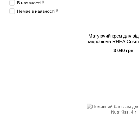
8
В наявності
9
Немає в наявності
Матуючий крем для ві
мікробіома RHEA Сosme
[mi], 50 мл
3 040 грн