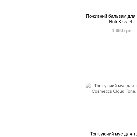
Поживний бальзам для
NutriKiss, 4 г
1 680 грн
Тонізуючий мус для т