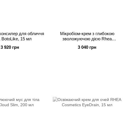
консилер для обличчя
Мікробіом-крем з глибокою
BotoLike, 15 мл
зволожуючою дією Rhea
Cosmetics Aqua [mi], 50 мл
3 920 грн
3 040 грн