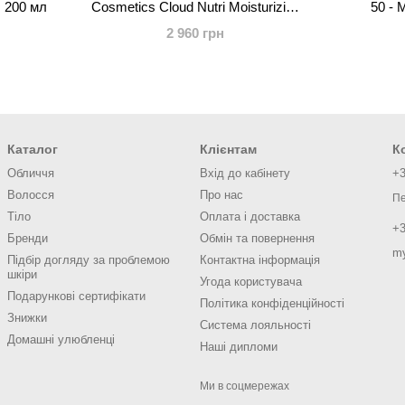
, 200 мл
Cosmetics Cloud Nutri Moisturizing
50 - 
Body Mousse, 200 мл
зволожу
2 960 грн
об
Каталог
Клієнтам
К
Обличчя
Вхід до кабінету
+3
Волосся
Про нас
Пе
Тіло
Оплата і доставка
+3
Бренди
Обмін та повернення
m
Підбір догляду за проблемою
Контактна інформація
шкіри
Угода користувача
Подарункові сертифікати
Політика конфіденційності
Знижки
Система лояльності
Домашні улюбленці
Наші дипломи
Ми в соцмережах