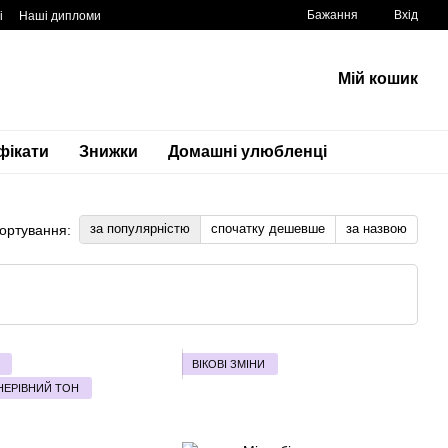
Бажання
Вхід
і
Наші дипломи
Мій кошик
фікати
Знижки
Домашні улюбленці
за популярністю
спочатку дешевше
за назвою
ортування:
ВІКОВІ ЗМІНИ
НЕРІВНИЙ ТОН