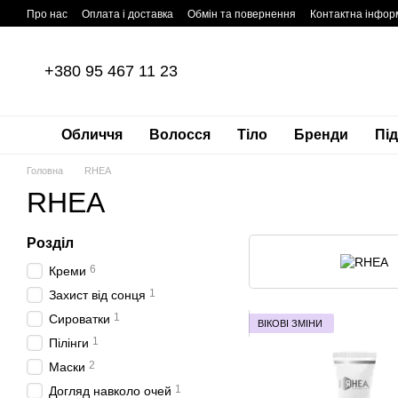
Перейти до основного контенту
Про нас
Оплата і доставка
Обмін та повернення
Контактна інфор
+380 95 467 11 23
Обличчя
Волосся
Тіло
Бренди
Пі
Головна
RHEA
RHEA
Розділ
6
Креми
1
Захист від сонця
1
Сироватки
ВІКОВІ ЗМІНИ
1
Пілінги
2
Маски
1
Догляд навколо очей