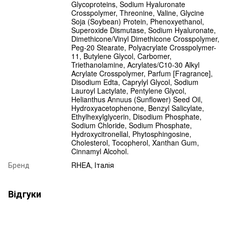
Glycoproteins, Sodium Hyaluronate
Crosspolymer, Threonine, Valine, Glycine
Soja (Soybean) Protein, Phenoxyethanol,
Superoxide Dismutase, Sodium Hyaluronate,
Dimethicone/Vinyl Dimethicone Crosspolymer,
Peg-20 Stearate, Polyacrylate Crosspolymer-
11, Butylene Glycol, Carbomer,
Triethanolamine, Acrylates/C10-30 Alkyl
Acrylate Crosspolymer, Parfum [Fragrance],
Disodium Edta, Caprylyl Glycol, Sodium
Lauroyl Lactylate, Pentylene Glycol,
Helianthus Annuus (Sunflower) Seed Oil,
Hydroxyacetophenone, Benzyl Salicylate,
Ethylhexylglycerin, Disodium Phosphate,
Sodium Chloride, Sodium Phosphate,
Hydroxycitronellal, Phytosphingosine,
Cholesterol, Tocopherol, Xanthan Gum,
Cinnamyl Alcohol.
Бренд
RHEA, Італія
Відгуки