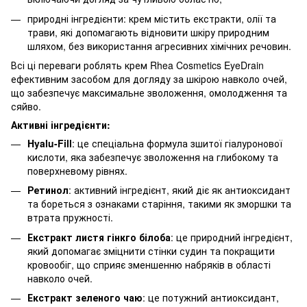
природні інгредієнти: крем містить екстракти, олії та
трави, які допомагають відновити шкіру природним
шляхом, без використання агресивних хімічних речовин.
Всі ці переваги роблять крем Rhea Cosmetics EyeDrain
ефективним засобом для догляду за шкірою навколо очей,
що забезпечує максимальне зволоження, омолодження та
сяйво.
Активні інгредієнти:
Hyalu-Fill
: це спеціальна формула зшитої гіалуронової
кислоти, яка забезпечує зволоження на глибокому та
поверхневому рівнях.
Ретинол
: активний інгредієнт, який діє як антиоксидант
та бореться з ознаками старіння, такими як зморшки та
втрата пружності.
Екстракт листя гінкго білоба
: це природний інгредієнт,
який допомагає зміцнити стінки судин та покращити
кровообіг, що сприяє зменшенню набряків в області
навколо очей.
Екстракт зеленого чаю
: це потужний антиоксидант,