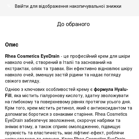
Ввійти
для відображення накопичувальної знижки
%
До обраного
Опис
Rhea Cosmetics EyeDrain
- це професійний крем для шкіри
навколо очей, створений в Італії та заснований на
екстрактах, оліях та травах. Він ефективно відновлює шкіру
навколо очей, зменшує застій рідини та надає погляду
свіжого вигляду.
Однією з ключових особливостей крему є
формула Hyalu-
Fill
, яка містить гіалуронову кислоту, здатну зволожувати
на глибокому та поверхневому рівнях протягом усього дня.
Крім того, крем містить ретинол, який є антиоксидантом та
допомагає боротися з ознаками старіння. Rhea Cosmetics
EyeDrain забезпечує зволоження, скорочує набряки та
знімає втому, а також сприяє омолодженню, підвищує
пружність та еластичність, має ліфтинг-ефект, роблячи
шкіру гладкою та сяючою. Крем Rhea Cosmetics EyeDrain –