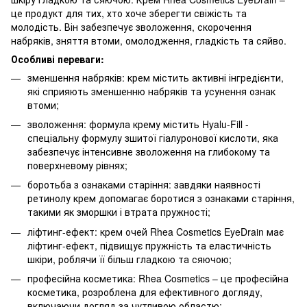
це продукт для тих, хто хоче зберегти свіжість та
молодість. Він забезпечує зволоження, скорочення
набряків, зняття втоми, омолодження, гладкість та сяйво.
Особливі переваги:
зменшення набряків: крем містить активні інгредієнти,
які сприяють зменшенню набряків та усунення ознак
втоми;
зволоження: формула крему містить Hyalu-Fill -
спеціальну формулу зшитої гіалуронової кислоти, яка
забезпечує інтенсивне зволоження на глибокому та
поверхневому рівнях;
боротьба з ознаками старіння: завдяки наявності
ретинолу крем допомагає боротися з ознаками старіння,
такими як зморшки і втрата пружності;
ліфтинг-ефект: крем очей Rhea Cosmetics EyeDrain має
ліфтинг-ефект, підвищує пружність та еластичність
шкіри, роблячи її більш гладкою та сяючою;
професійна косметика: Rhea Cosmetics – це професійна
косметика, розроблена для ефективного догляду,
включаючи догляд за чутливою областю;