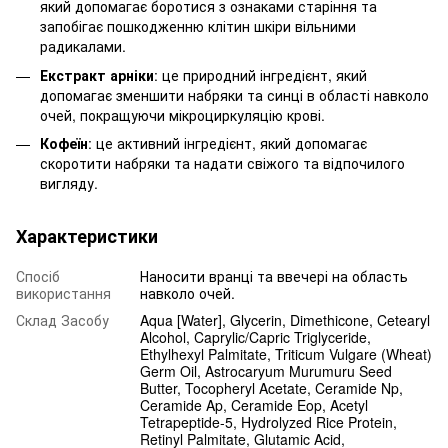
який допомагає боротися з ознаками старіння та
запобігає пошкодженню клітин шкіри вільними
радикалами.
Екстракт арніки
: це природний інгредієнт, який
допомагає зменшити набряки та синці в області навколо
очей, покращуючи мікроциркуляцію крові.
Кофеїн
: це активний інгредієнт, який допомагає
скоротити набряки та надати свіжого та відпочилого
вигляду.
Характеристики
Спосіб
Наносити вранці та ввечері на область
використання
навколо очей.
Склад Засобу
Aqua [Water], Glycerin, Dimethicone, Cetearyl
Alcohol, Caprylic/Capric Triglyceride,
Ethylhexyl Palmitate, Triticum Vulgare (Wheat)
Germ Oil, Astrocaryum Murumuru Seed
Butter, Tocopheryl Acetate, Ceramide Np,
Ceramide Ap, Ceramide Eop, Acetyl
Tetrapeptide-5, Hydrolyzed Rice Protein,
Retinyl Palmitate, Glutamic Acid,