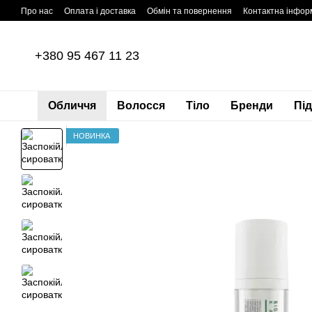
Перейти до основного контенту
Про нас
Оплата і доставка
Обмін та повернення
Контактна інфор
+380 95 467 11 23
Обличчя
Волосся
Тіло
Бренди
Пі
НОВИНКА