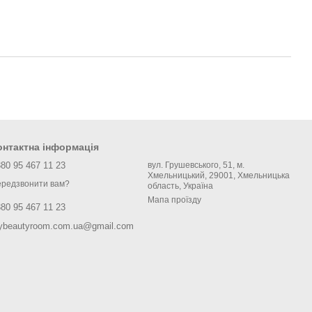
онтактна інформація
80 95 467 11 23
вул. Грушевського, 51, м.
Хмельницький, 29001, Хмельницька
редзвонити вам?
область, Україна
Мапа проїзду
80 95 467 11 23
ybeautyroom.com.ua@gmail.com