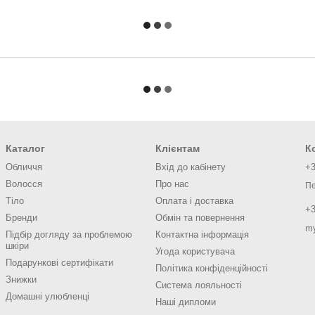
Каталог
Клієнтам
К
Обличчя
Вхід до кабінету
+3
Волосся
Про нас
Пе
Тіло
Оплата і доставка
+3
Бренди
Обмін та повернення
m
Підбір догляду за проблемою
Контактна інформація
шкіри
Угода користувача
Подарункові сертифікати
Політика конфіденційності
Знижки
Система лояльності
Домашні улюбленці
Наші дипломи