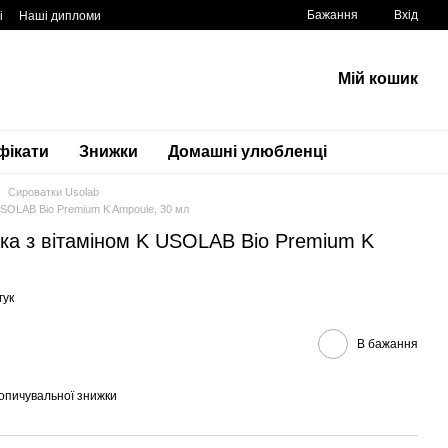
Бажання
Вхід
і
Наші дипломи
Мій кошик
фікати
Знижки
Домашні улюбленці
Сироватки Usolab
USOLAB Bio Premium K Ampoule, 30 мл
ка з вітаміном K USOLAB Bio Premium K
гук
В бажання
опичувальної знижки