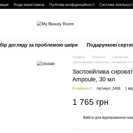
мація
Угода користувача
Політика конфіденційності
Система лояльност
дбір догляду за проблемою шкіри
Подарункові серти
Головна
Обличчя
Сироватки
Заспокійлива сироватка з вітаміном K 
Заспокійлива сироват
Ampoule, 30 мл
В наявності
Артикул: 2406
1 від
1 765 грн
Ввійти
для відображення нак
%