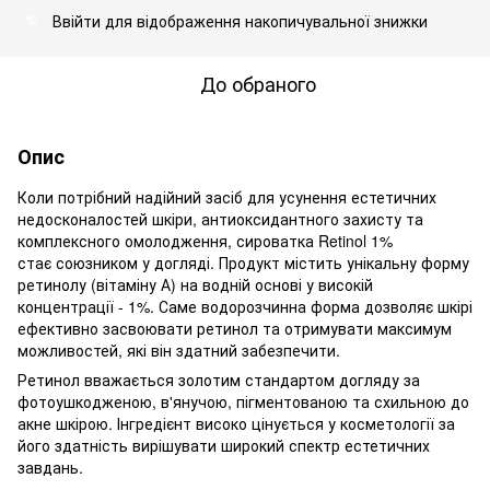
Ввійти
для відображення накопичувальної знижки
%
До обраного
Опис
Коли потрібний надійний засіб для усунення естетичних
недосконалостей шкіри, антиоксидантного захисту та
комплексного омолодження, сироватка Retinol 1%
стає союзником у догляді. Продукт містить унікальну форму
ретинолу (вітаміну А) на водній основі у високій
концентрації - 1%. Саме водорозчинна форма дозволяє шкірі
ефективно засвоювати ретинол та отримувати максимум
можливостей, які він здатний забезпечити.
Ретинол вважається золотим стандартом догляду за
фотоушкодженою, в'янучою, пігментованою та схильною до
акне шкірою. Інгредієнт високо цінується у косметології за
його здатність вирішувати широкий спектр естетичних
завдань.