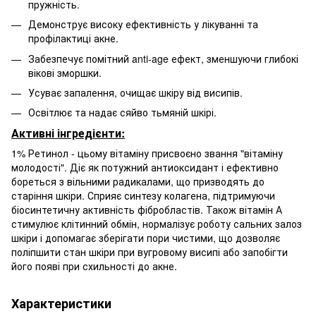
пружність.
Демонструє високу ефективність у лікуванні та
профілактиці акне.
Забезпечує помітний anti-age ефект, зменшуючи глибокі
вікові зморшки.
Усуває запалення, очищає шкіру від висипів.
Освітлює та надає сяйво тьмяній шкірі.
Активні інгредієнти:
1% Ретинол - цьому вітаміну присвоєно звання "вітаміну
молодості". Діє як потужний антиоксидант і ефективно
бореться з вільними радикалами, що призводять до
старіння шкіри. Сприяє синтезу колагена, підтримуючи
біосинтетичну активність фібробластів. Також вітамін А
стимулює клітинний обмін, нормалізує роботу сальних залоз
шкіри і допомагає зберігати пори чистими, що дозволяє
поліпшити стан шкіри при вугровому висипі або запобігти
його появі при схильності до акне.
Характеристики