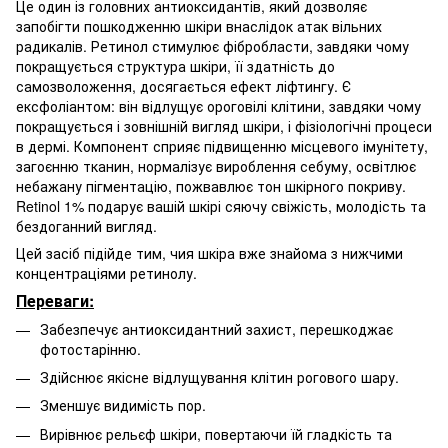
Це один із головних антиоксидантів, який дозволяє
запобігти пошкодженню шкіри внаслідок атак вільних
радикалів. Ретинол стимулює фібробласти, завдяки чому
покращується структура шкіри, її здатність до
самозволоження, досягається ефект ліфтингу. Є
ексфоліантом: він відлущує ороговілі клітини, завдяки чому
покращується і зовнішній вигляд шкіри, і фізіологічні процеси
в дермі. Компонент сприяє підвищенню місцевого імунітету,
загоєнню тканин, нормалізує вироблення себуму, освітлює
небажану пігментацію, пожвавлює тон шкірного покриву.
Retinol 1% подарує вашій шкірі сяючу свіжість, молодість та
бездоганний вигляд.
Цей засіб підійде тим, чия шкіра вже знайома з нижчими
концентраціями ретинолу.
Переваги:
Забезпечує антиоксидантний захист, перешкоджає
фотостарінню.
Здійснює якісне відлущування клітин рогового шару.
Зменшує видимість пор.
Вирівнює рельєф шкіри, повертаючи їй гладкість та