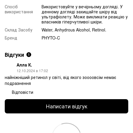
Спосіб
Використовуйте у вечірньому догляді. У
використання
денному догляді захищайте шкіру від
ультрафіолету. Може викликати реакцію у
власників гіперчутливої шкіри.
Склад Засобу
Water, Anhydrous Alcohol, Retinol.
Бренд
PHYTO-C
Відгуки
1
Алла К.
12.10.2024 в 17:02
найніжніший ретинол у світі, від якого зоооовсім немає
подразнення
Відповісти
Написати відгук