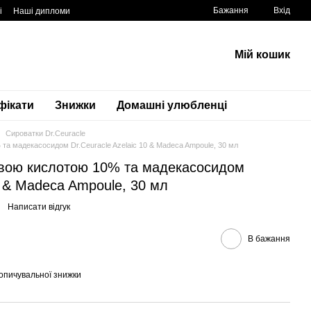
Бажання
Вхід
і
Наші дипломи
Мій кошик
фікати
Знижки
Домашні улюбленці
Сироватки Dr.Ceuracle
та мадекасосидом Dr.Ceuracle Azelaic 10 & Madeca Ampoule, 30 мл
овою кислотою 10% та мадекасосидом
0 & Madeca Ampoule, 30 мл
Написати відгук
В бажання
опичувальної знижки