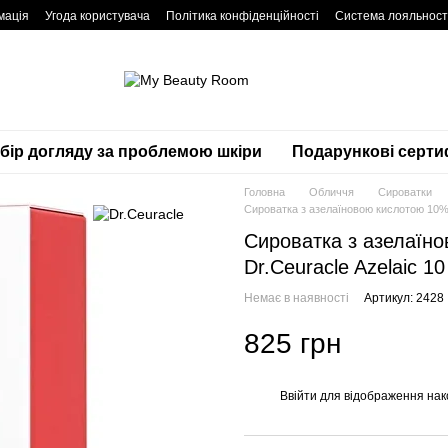
мація
Угода користувача
Політика конфіденційності
Система лояльност
дбір догляду за проблемою шкіри
Подарункові серти
Головна
Обличчя
Сироватки
Сироватка з азелаїновою кислотою 10% 
Сироватка з азелаїн
Dr.Ceuracle Azelaic 1
Немає в наявності
Артикул: 2428
825 грн
Ввійти
для відображення нак
%