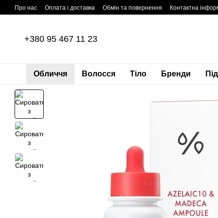
Перейти до основного контенту
Про нас
Оплата і доставка
Обмін та повернення
Контактна інфор
+380 95 467 11 23
Обличчя
Волосся
Тіло
Бренди
Пі