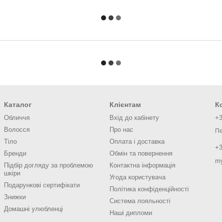
Каталог
Клієнтам
К
Обличчя
Вхід до кабінету
+3
Волосся
Про нас
Пе
Тіло
Оплата і доставка
+3
Бренди
Обмін та повернення
m
Підбір догляду за проблемою
Контактна інформація
шкіри
Угода користувача
Подарункові сертифікати
Політика конфіденційності
Знижки
Система лояльності
Домашні улюбленці
Наші дипломи