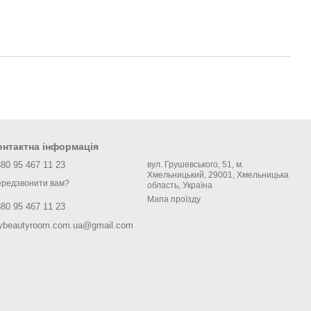
онтактна інформація
80 95 467 11 23
вул. Грушевського, 51, м.
Хмельницький, 29001, Хмельницька
редзвонити вам?
область, Україна
Мапа проїзду
80 95 467 11 23
ybeautyroom.com.ua@gmail.com