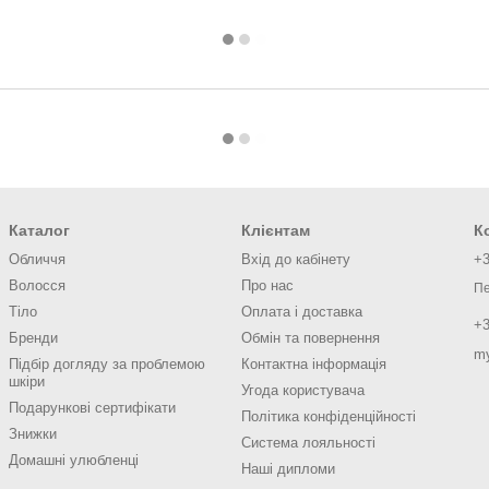
Каталог
Клієнтам
К
Обличчя
Вхід до кабінету
+3
Волосся
Про нас
Пе
Тіло
Оплата і доставка
+3
Бренди
Обмін та повернення
m
Підбір догляду за проблемою
Контактна інформація
шкіри
Угода користувача
Подарункові сертифікати
Політика конфіденційності
Знижки
Система лояльності
Домашні улюбленці
Наші дипломи