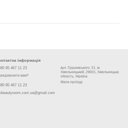
онтактна інформація
80 95 467 11 23
вул. Грушевського, 51, м.
Хмельницький, 29001, Хмельницька
редзвонити вам?
область, Україна
Мапа проїзду
80 95 467 11 23
ybeautyroom.com.ua@gmail.com