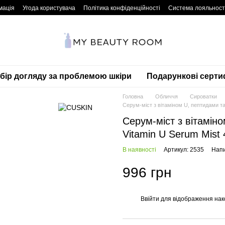
мація
Угода користувача
Політика конфіденційності
Система лояльност
дбір догляду за проблемою шкіри
Подарункові серти
Головна
Обличчя
Сироватки
Серум-міст з вітаміном U, пептидами т
Серум-міст з вітамін
Vitamin U Serum Mist
В наявності
Артикул: 2535
Напи
996 грн
Ввійти
для відображення нак
%