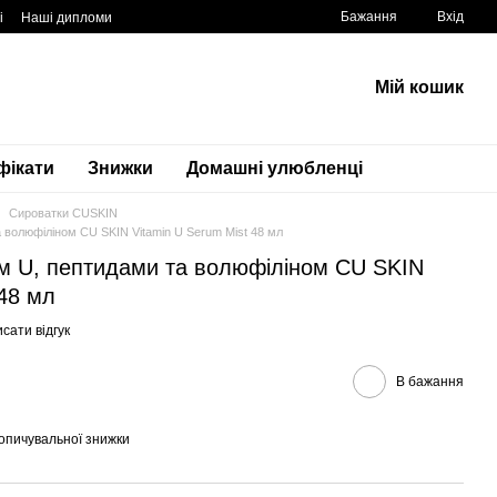
Бажання
Вхід
і
Наші дипломи
Мій кошик
фікати
Знижки
Домашні улюбленці
Сироватки CUSKIN
а волюфіліном CU SKIN Vitamin U Serum Mist 48 мл
ом U, пептидами та волюфіліном CU SKIN
 48 мл
сати відгук
В бажання
опичувальної знижки