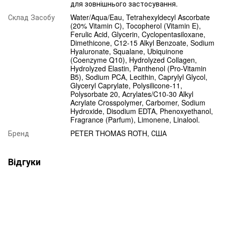
для зовнішнього застосування.
Склад Засобу
Water/Aqua/Eau, Tetrahexyldecyl Ascorbate
(20% Vitamin C), Tocopherol (Vitamin E),
Ferulic Acid, Glycerin, Cyclopentasiloxane,
Dimethicone, C12-15 Alkyl Benzoate, Sodium
Hyaluronate, Squalane, Ubiquinone
(Coenzyme Q10), Hydrolyzed Collagen,
Hydrolyzed Elastin, Panthenol (Pro-Vitamin
B5), Sodium PCA, Lecithin, Caprylyl Glycol,
Glyceryl Caprylate, Polysilicone-11,
Polysorbate 20, Acrylates/C10-30 Alkyl
Acrylate Crosspolymer, Carbomer, Sodium
Hydroxide, Disodium EDTA, Phenoxyethanol,
Fragrance (Parfum), Limonene, Linalool.
Бренд
PETER THOMAS ROTH, США
Відгуки