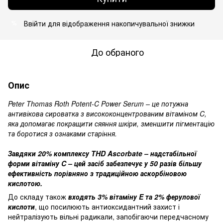
Ввійти
для відображення накопичувальної знижки
%
До обраного
Опис
Peter Thomas Roth Potent-C Power Serum – це потужна
антивікова сироватка з висококонцентрованим вітаміном C,
яка допомагає покращити сяяння шкіри, зменшити пігментацію
та боротися з ознаками старіння.
Завдяки 20% комплексу THD Ascorbate – надстабільної
форми вітаміну C – цей засіб забезпечує у 50 разів більшу
ефективність порівняно з традиційною аскорбіновою
кислотою.
До складу також
входять 3% вітаміну E та 2% ферулової
кислоти
, що посилюють антиоксидантний захист і
нейтралізують вільні радикали, запобігаючи передчасному