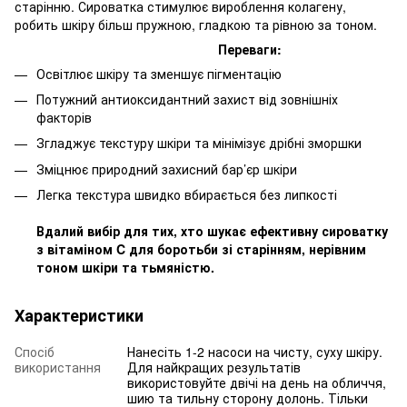
старінню. Сироватка стимулює вироблення колагену,
робить шкіру більш пружною, гладкою та рівною за тоном.
Переваги:
Освітлює шкіру та зменшує пігментацію
Потужний антиоксидантний захист від зовнішніх
факторів
Згладжує текстуру шкіри та мінімізує дрібні зморшки
Зміцнює природний захисний бар’єр шкіри
Легка текстура швидко вбирається без липкості
Вдалий вибір для тих, хто шукає ефективну сироватку
з вітаміном C для боротьби зі старінням, нерівним
тоном шкіри та тьмяністю.
Характеристики
Спосіб
Нанесіть 1-2 насоси на чисту, суху шкіру.
використання
Для найкращих результатів
використовуйте двічі на день на обличчя,
шию та тильну сторону долонь. Тільки