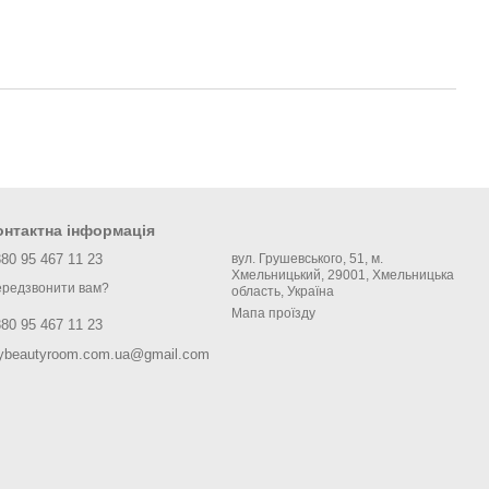
онтактна інформація
80 95 467 11 23
вул. Грушевського, 51, м.
Хмельницький, 29001, Хмельницька
редзвонити вам?
область, Україна
Мапа проїзду
80 95 467 11 23
ybeautyroom.com.ua@gmail.com