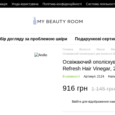
мація
Угода користувача
Політика конфіденційності
Система лояльност
дбір догляду за проблемою шкіри
Подарункові серти
Головна
Волосся
Маски
Мас
Освіжаючий ополіскувач для волосся AN
Освіжаючий ополіску
Refresh Hair Vinegar,
В наявності
Артикул: 2124
Напи
916 грн
1 145 грн
Ввійти
для відображення нак
%