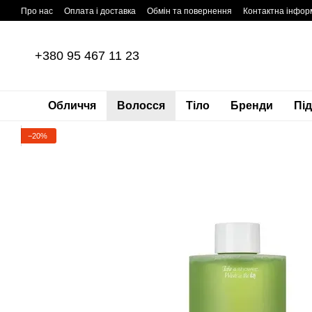
Перейти до основного контенту
Про нас
Оплата і доставка
Обмін та повернення
Контактна інфор
+380 95 467 11 23
Обличчя
Волосся
Тіло
Бренди
Пі
−20%