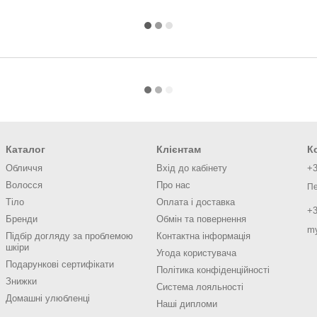
Каталог
Клієнтам
К
Обличчя
Вхід до кабінету
+3
Волосся
Про нас
Пе
Тіло
Оплата і доставка
+3
Бренди
Обмін та повернення
m
Підбір догляду за проблемою
Контактна інформація
шкіри
Угода користувача
Подарункові сертифікати
Політика конфіденційності
Знижки
Система лояльності
Домашні улюбленці
Наші дипломи