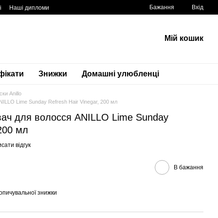
Бажання
Вхід
і
Наші дипломи
Мій кошик
фікати
Знижки
Домашні улюбленці
ки Anillo
ILLO Lime Sunday Refresh Hair Vinegar, 200 мл
вач для волосся ANILLO Lime Sunday
 200 мл
сати відгук
В бажання
опичувальної знижки