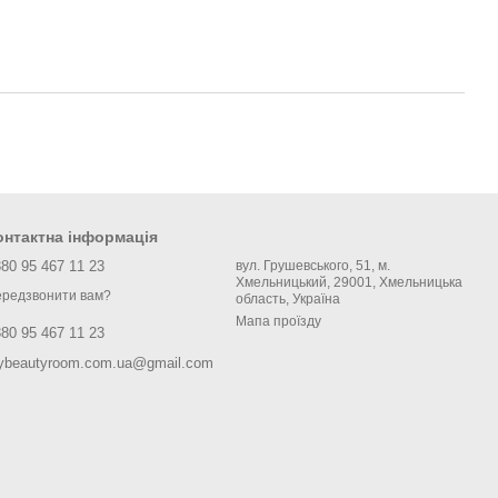
онтактна інформація
80 95 467 11 23
вул. Грушевського, 51, м.
Хмельницький, 29001, Хмельницька
редзвонити вам?
область, Україна
Мапа проїзду
80 95 467 11 23
ybeautyroom.com.ua@gmail.com