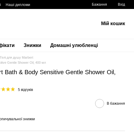
Бажання
Вхід
і
Наші дипломи
Мій кошик
фікати
Знижки
Домашні улюбленці
Гелі для душу Marbert
tive Gentle Shower Oil, 400 мл
 Bath & Body Sensitive Gentle Shower Oil,
5 відгуків
В бажання
опичувальної знижки