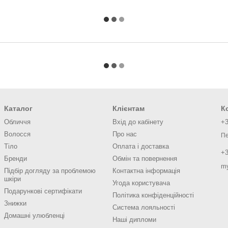
Каталог
Клієнтам
К
Обличчя
Вхід до кабінету
+3
Волосся
Про нас
Пе
Тіло
Оплата і доставка
+3
Бренди
Обмін та повернення
m
Підбір догляду за проблемою
Контактна інформація
шкіри
Угода користувача
Подарункові сертифікати
Політика конфіденційності
Знижки
Система лояльності
Домашні улюбленці
Наші дипломи