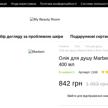
мація
Угода користувача
Політика конфіденційності
Система лояльност
дбір догляду за проблемою шкіри
Подарункові серти
Головна
Тіло
Гелі для душу
Олія для душу Marbert Bath & Body Sensi
Олія для душу Marbert
400 мл
В наявності
Артикул: 1166
842 грн
1 053 грн
Ввійти
для відображення нак
%