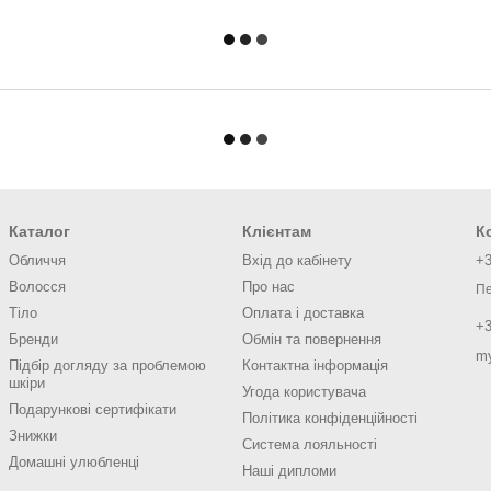
Каталог
Клієнтам
К
Обличчя
Вхід до кабінету
+3
Волосся
Про нас
Пе
Тіло
Оплата і доставка
+3
Бренди
Обмін та повернення
m
Підбір догляду за проблемою
Контактна інформація
шкіри
Угода користувача
Подарункові сертифікати
Політика конфіденційності
Знижки
Система лояльності
Домашні улюбленці
Наші дипломи