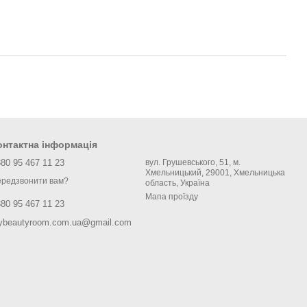
онтактна інформація
80 95 467 11 23
вул. Грушевського, 51, м.
Хмельницький, 29001, Хмельницька
редзвонити вам?
область, Україна
Мапа проїзду
80 95 467 11 23
ybeautyroom.com.ua@gmail.com