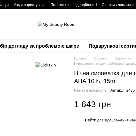
мація
Угода користувача
Політика конфіденційності
Система лояльност
дбір догляду за проблемою шкіри
Подарункові серти
Головна
Обличчя
Сироватки
Нічна сироватка для проблемної шкіри L
Нічна сироватка для п
AHA 10%, 15ml
Немає в наявності
Артикул: 2485
1 643 грн
Ввійти
для відображення нак
%