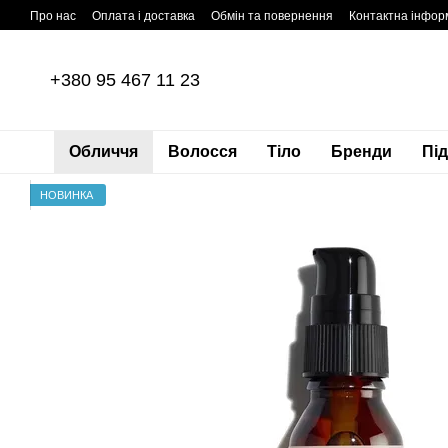
Перейти до основного контенту
Про нас
Оплата і доставка
Обмін та повернення
Контактна інфор
+380 95 467 11 23
Обличчя
Волосся
Тіло
Бренди
Пі
НОВИНКА