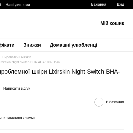
Бажання
Вхід
і
Наші дипломи
Мій кошик
фікати
Знижки
Домашні улюбленці
Сироватки Lixirskin
ixirskin Night Switch BHA-AHA 10%, 15ml
роблемної шкіри Lixirskin Night Switch BHA-
Написати відгук
В бажання
опичувальної знижки