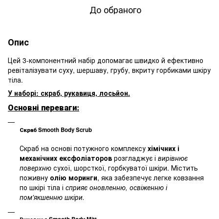
До обраного
Опис
Цей 3-компонентний набір допомагає швидко й ефективно
ревіталізувати суху, шершаву, грубу, вкриту горбиками шкіру
тіла.
У наборі: скраб, рукавиця, лосьйон.
Основні переваги:
Скраб Smooth Body Scrub
Скраб на основі потужного комплексу
хімічних і
механічних ексфоліаторов
розгладжує і
вирівнює
поверхню
сухої, шорсткої, горбкуватої шкіри. Містить
поживну
олію моринги
, яка забезпечує легке ковзання
по шкірі тіла і
сприяє оновленню, освіженню і
пом'якшенню шкіри.