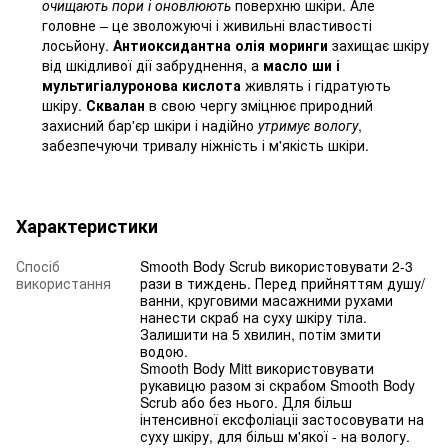
очищають пори і оновлюють
поверхню шкіри. Але
головне – це зволожуючі і живильні властивості
лосьйону.
Антиоксидантна олія моринги
захищає шкіру
від шкідливої дії забруднення, а
масло ши і
мультигіалуронова кислота
живлять і гідратують
шкіру.
Сквалан
в свою чергу зміцнює природний
захисний бар'єр шкіри і надійно
утримує вологу
,
забезпечуючи тривалу ніжність і м'якість шкіри.
Характеристики
Спосіб
Smooth Body Scrub використовувати 2-3
використання
рази в тиждень. Перед прийняттям душу/
ванни, круговими масажними рухами
нанести скраб на суху шкіру тіла.
Залишити на 5 хвилин, потім змити
водою.
Smooth Body Mitt використовувати
рукавицю разом зі скрабом Smooth Body
Scrub або без нього. Для більш
інтенсивної ексфоліаціі застосовувати на
суху шкіру, для більш м'якої - на вологу.