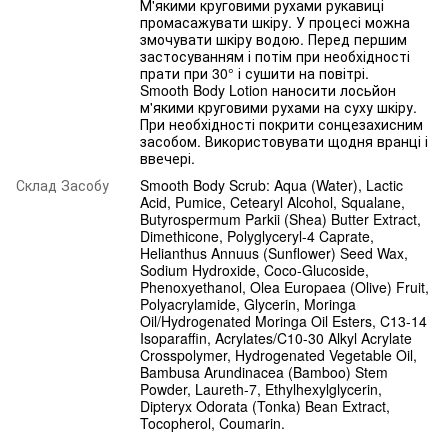
М'якими круговими рухами рукавиці
промасажувати шкіру. У процесі можна
змочувати шкіру водою. Перед першим
застосуванням і потім при необхідності
прати при 30° і сушити на повітрі.
Smooth Body Lotion наносити лосьйон
м'якими круговими рухами на суху шкіру.
При необхідності покрити сонцезахисним
засобом. Використовувати щодня вранці і
ввечері.
Склад Засобу
Smooth Body Scrub: Aqua (Water), Lactic
Acid, Pumice, Cetearyl Alcohol, Squalane,
Butyrospermum Parkii (Shea) Butter Extract,
Dimethicone, Polyglyceryl-4 Caprate,
Helianthus Annuus (Sunflower) Seed Wax,
Sodium Hydroxide, Coco-Glucoside,
Phenoxyethanol, Olea Europaea (Olive) Fruit,
Polyacrylamide, Glycerin, Moringa
Oil/Hydrogenated Moringa Oil Esters, C13-14
Isoparaffin, Acrylates/C10-30 Alkyl Acrylate
Crosspolymer, Hydrogenated Vegetable Oil,
Bambusa Arundinacea (Bamboo) Stem
Powder, Laureth-7, Ethylhexylglycerin,
Dipteryx Odorata (Tonka) Bean Extract,
Tocopherol, Coumarin.