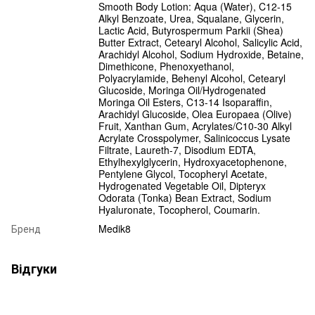
Smooth Body Lotion: Aqua (Water), C12-15
Alkyl Benzoate, Urea, Squalane, Glycerin,
Lactic Acid, Butyrospermum Parkii (Shea)
Butter Extract, Cetearyl Alcohol, Salicylic Acid,
Arachidyl Alcohol, Sodium Hydroxide, Betaine,
Dimethicone, Phenoxyethanol,
Polyacrylamide, Behenyl Alcohol, Cetearyl
Glucoside, Moringa Oil/Hydrogenated
Moringa Oil Esters, C13-14 Isoparaffin,
Arachidyl Glucoside, Olea Europaea (Olive)
Fruit, Xanthan Gum, Acrylates/C10-30 Alkyl
Acrylate Crosspolymer, Salinicoccus Lysate
Filtrate, Laureth-7, Disodium EDTA,
Ethylhexylglycerin, Hydroxyacetophenone,
Pentylene Glycol, Tocopheryl Acetate,
Hydrogenated Vegetable Oil, Dipteryx
Odorata (Tonka) Bean Extract, Sodium
Hyaluronate, Tocopherol, Coumarin.
Бренд
Medik8
Відгуки