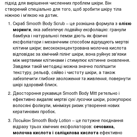
підхід для вирішення численних проблем шкіри. Він
створений спеціально для того, щоб зробити шкіру тіла
ніжною і м'якою на дотик.
Скраб Smooth Body Scrub – це розкішна формула з
олією
моринги
, яка
забезпечує подвійну ексфоліацію
: гранули
бамбука і натуральної пемзи діють як фізичні
ексфоліатори і механічним способом
відлущують
мертві
клітини шкіри; висококонцентрована молочна кислота
відповідає за хімічний пілінг шкіри, вона руйнує зв'язки
між мертвими клітинами і
стимулює
клітинне оновлення.
Завдяки такій методиці можна значно поліпшити
текстуру, рельєф, сяйво і чистоту шкіри, а також
забезпечити глибоке зволоження та живлення
, повернути
шкірі здоровий блиск.
Двостороння рукавиця Smooth Body Mitt ретельно і
ефективно
видаляє мертві сухі лусочки
шкіри, розкупорює
волосяні фолікули, мінімізує ризик утворення нових
кератинових пробок.
Лосьйон Smooth Body Lotion – це потужне поєднання
відразу трьох хімічних ексфоліаторов:
сечовина,
молочна кислота і саліцилова кислота
ефективно