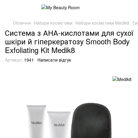
Обличчя
Набори косметики
Набори косметики Medik8
Си
Система з АНА-кислотами для сухої
шкіри й гіперкератозу Smooth Body
Exfoliating Kit Medik8
Артикул:
1941
Написати відгук