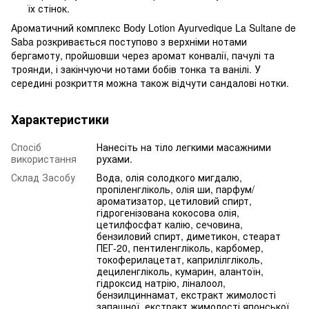
їх стінок.
Ароматичний комплекс Body Lotion Ayurvedique La Sultane de
Saba розкривається поступово з верхніми нотами
бергамоту, пройшовши через аромат конвалії, пачулі та
троянди, і закінчуючи нотами бобів тонка та ванілі. У
середині розкриття можна також відчути сандалові нотки.
Характеристики
Спосіб
Нанесіть на тіло легкими масажними
використання
рухами.
Склад Засобу
Вода, олія солодкого мигдалю,
пропіленгліколь, олія ши, парфум/
ароматизатор, цетиловий спирт,
гідрогенізована кокосова олія,
цетилфосфат калію, сечовина,
бензиловий спирт, диметикон, стеарат
ПЕГ-20, пентиленгліколь, карбомер,
токоферилацетат, каприлілгліколь,
дециленгліколь, кумарин, алантоїн,
гідроксид натрію, ліналоол,
бензилциннамат, екстракт жимолості
запашної, екстракт жимолості японської.