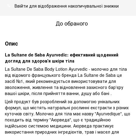
Ввійти
для відображення накопичувальної знижки
%
До обраного
Опис
La Sultane de Saba Ayurvedic: ефективний щоденний
догляд для здоров'я шкіри тіла
La Sultane De Saba Body Lotion Ayurvedic - молочко для тіла
від відомого французького бренда La Sultane de Saba це
засіб №1, який рекомендується використовувати для
зволоження, живлення та відновлення захисного бар'єру
вашої шкіри, після прийняття ванни, душу або бані .
Цей продукт був розроблений за допомогою унікальних
формул, що містять натуральні рослинні екстракти з різних
куточків світу. Молочко для тіла має назву "Ayurvedique", що
походить від терміну "Аюрведа", що є традиційною
індійською системою медицини. Аюрведа практикує
використання природних інгредієнтів, трав і масел для