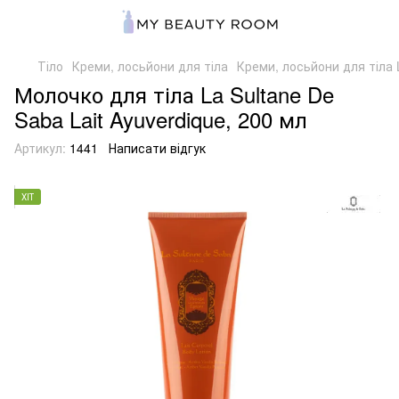
Тіло
Креми, лосьйони для тіла
Креми, лосьйони для тіла 
Молочко для тіла La Sultane De
Saba Lait Ayuverdique, 200 мл
Артикул:
1441
Написати відгук
ХІТ