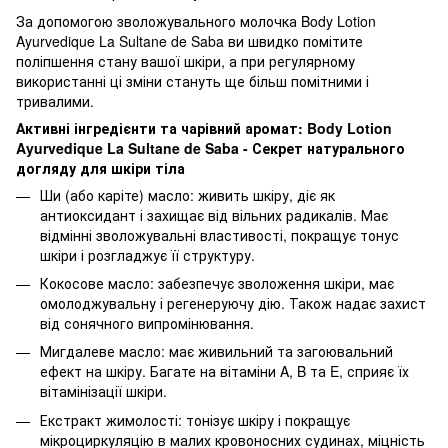
За допомогою зволожувального молочка Body Lotion
Ayurvedique La Sultane de Saba ви швидко помітите
поліпшення стану вашої шкіри, а при регулярному
використанні ці зміни стануть ще більш помітними і
тривалими.
Активні інгредієнти та чарівний аромат: Body Lotion
Ayurvedique La Sultane de Saba - Секрет натурального
догляду для шкіри тіла
Ши (або каріте) масло: живить шкіру, діє як
антиоксидант і захищає від вільних радикалів. Має
відмінні зволожувальні властивості, покращує тонус
шкіри і розгладжує її структуру.
Кокосове масло: забезпечує зволоження шкіри, має
омолоджувальну і регенеруючу дію. Також надає захист
від сонячного випромінювання.
Мигдалеве масло: має живильний та загоювальний
ефект на шкіру. Багате на вітаміни A, B та E, сприяє їх
вітамінізації шкіри.
Екстракт жимолості: тонізує шкіру і покращує
мікроциркуляцію в малих кровоносних судинах, міцність