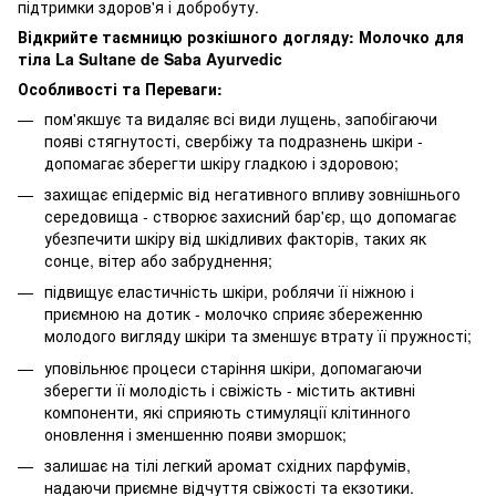
підтримки здоров'я і добробуту.
Відкрийте таємницю розкішного догляду: Молочко для
тіла La Sultane de Saba Ayurvedic
Особливості та Переваги:
пом'якшує та видаляє всі види лущень, запобігаючи
появі стягнутості, свербіжу та подразнень шкіри -
допомагає зберегти шкіру гладкою і здоровою;
захищає епідерміс від негативного впливу зовнішнього
середовища - створює захисний бар'єр, що допомагає
убезпечити шкіру від шкідливих факторів, таких як
сонце, вітер або забруднення;
підвищує еластичність шкіри, роблячи її ніжною і
приємною на дотик - молочко сприяє збереженню
молодого вигляду шкіри та зменшує втрату її пружності;
уповільнює процеси старіння шкіри, допомагаючи
зберегти її молодість і свіжість - містить активні
компоненти, які сприяють стимуляції клітинного
оновлення і зменшенню появи зморшок;
залишає на тілі легкий аромат східних парфумів,
надаючи приємне відчуття свіжості та екзотики.