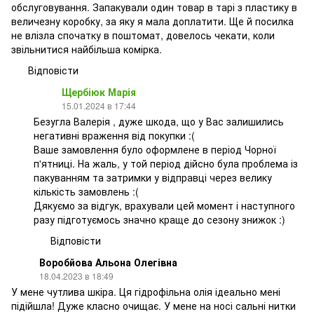
обслуговування. Запакували один товар в тарі з пластику в
величезну коробку, за яку я мала доплатити. Ще й посилка
не влізла спочатку в поштомат, довелось чекати, коли
звільнитися найбільша комірка.
Відповісти
Щербіюк Марія
15.01.2024 в 17:44
Безугла Валерія , дуже шкода, що у Вас залишились
негативні враження від покупки :(
Ваше замовлення було оформлене в період Чорної
п'ятниці. На жаль, у той період дійсно була проблема із
пакуванням та затримки у відправці через велику
кількість замовлень :(
Дякуємо за відгук, врахували цей момент і наступного
разу підготуємось значно краще до сезону знижок :)
Відповісти
Воробйова Альона Олегівна
18.04.2023 в 18:49
У мене чутлива шкіра. Ця гідрофільна олія ідеально мені
підійшла! Дуже класно очищає. У мене на носі сальні нитки