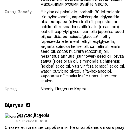
масажними рухами змийте масло.
Склад Засобу
Ethylhexyl palmitate, sorbeth-30 tetraoleate,
triethylhexanoin, caprylic/capric triglyceride,
olea europaea (olive) fruit oil, pogostemon
cablin oil, rosmarinus officinalis (rosemaru)
leaf oil, caprylyl glycol, camelia japonica-seed
oil, candida bombicola/glucose/ methyl
rapeseedate ferment, ethylhexylglycerin,
argania spinosa kernel oil, camelia sinensis
seed oil, cocos nucifera (coconut) oil,
helianthus annuus (sunflower) seed oil, oryza
sativa (rice)-bran oil, simmondsia chinensis
(jojoba) seed oil, vitis vinifera (grape) seed oil,
water, butylene glycol, 1?2-hexanediol,
saponaria officinalis leaf extract, limonene,
linalool
Бренд
Needly, Південна Корея
Відгуки
4
Безугла Валерія
07.12.2023 в 18:10
Олію не встигла ще спробувати. Не сподобалась цього разу