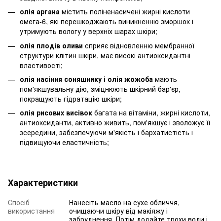
олія аргана
містить поліненасичені жирні кислоти
омега-6, які перешкоджають виникненню зморшок і
утримують вологу у верхніх шарах шкіри;
олія плодів оливи
сприяє відновленню мембранної
структури клітин шкіри, має високі антиоксидантні
властивості;
олія насіння соняшнику і олія жожоба
мають
пом'якшувальну дію, зміцнюють шкірний бар'єр,
покращують гідратацію шкіри;
олія рисових висівок
багата на вітаміни, жирні кислоти,
антиоксиданти, активно живить, пом'якшує і зволожує її
зсередини, забезпечуючи м'якість і бархатистість і
підвищуючи еластичність;
Характеристики
Спосіб
Нанесіть масло на сухе обличчя,
використання
очищаючи шкіру від макіяжу і
забруднення. Потім додайте трохи води і