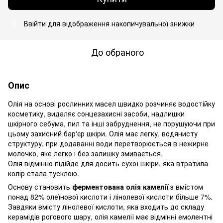
Ввійти
для відображення накопичувальної знижки
%
До обраного
Опис
Олія на основі рослинних масел швидко розчиняє водостійку
косметику, видаляє сонцезахисні засоби, надлишки
шкірного себума, пил та інші забруднення, не порушуючи при
цьому захисний бар'єр шкіри. Олія має легку, водянисту
структуру, при додаванні води перетворюється в нежирне
молочко, яке легко і без залишку змивається.
Олія відмінно підійде для досить сухої шкіри, яка втратила
колір стала тусклою.
Основу становить
ферментована олія камелії
з вмістом
понад 82% олеїнової кислоти і лінолевої кислоти більше 7%.
Завдяки вмісту лінолевої кислоти, яка входить до складу
керамідів рогового шару, олія камелії має відмінні емолентні