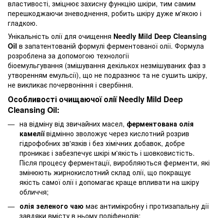
властивості, зміцнює захисну функцію шкіри, тим самим
перешкоджаючи зневоднення, робить шкіру дуже м'якою і
гладкою.
Унікальність олії для очищення
Needly Mild Deep Cleansing
Oil
в запатентованій формулі ферментованої олії. Формула
розроблена за допомогою технології
біоемульгування (змішування декількох незмішуваних фаз з
утворенням емульсії), що не подразнює та не сушить шкіру,
не викликає почервоніння і свербіння.
Особливості очищаючої олії Needly Mild Deep
Cleansing Oil:
на відміну від звичайних масел,
ферментована олія
камелії
відмінно зволожує через кислотний розрив
гідрофобних зв'язків і без хімічних добавок, добре
проникає і забезпечує шкірі м'якість і шовковистість.
Після процесу ферментації, виробляються ферменти, які
змінюють жирнокислотний склад олії, що покращує
якість самої олії і допомагає краще впливати на шкіру
обличчя;
олія зеленого чаю
має антимікробну і протизапальну дії
завдяки вмісту в ньому поліфенолів;