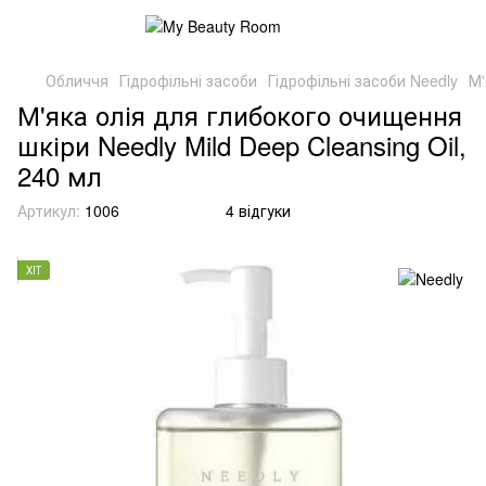
Обличчя
Гідрофільні засоби
Гідрофільні засоби Needly
М'
М'яка олія для глибокого очищення
шкіри Needly Mild Deep Cleansing Oil,
240 мл
Артикул:
1006
4 відгуки
ХІТ