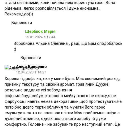
стали світлішими, коли почала нею користуватися. Вона
ріденька, легко розподіляється і дуже економна.
Рекомендую)))
Відповісти
Щербіюк Марія
15.01.2024 в 17:44
Воробйова Альона Олегівна , раді, що Вам сподобалось
:)
Відповісти
Аліна Крисенко
12.04.2023 в 14:27
Хороша гідрофілка, яка у мене була. Має економний розхід,
приємну текстуру та свіжий аромат,трав’яний.Дууже
ретельно видаляє усі забруднення
спф,пил,бруд,себум,стосовно мейку нічого не скажу,я не
фарбуюсь,і навіть немає декоративки,щоб протестувати.Не
потрібно довго терти обличчя та мучити його,гарно
емульгується та не залишає плівки.Моя проблемна шкіра є
дуже вибагливою, однак після цього засобу їй дуже
комфортно. Головне - не забувайте про наступний етап. Це