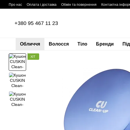
Перейти до основного контенту
Про нас
Оплата і доставка
Обмін та повернення
Контактна інфор
+380 95 467 11 23
Обличчя
Волосся
Тіло
Бренди
Пі
ХІТ