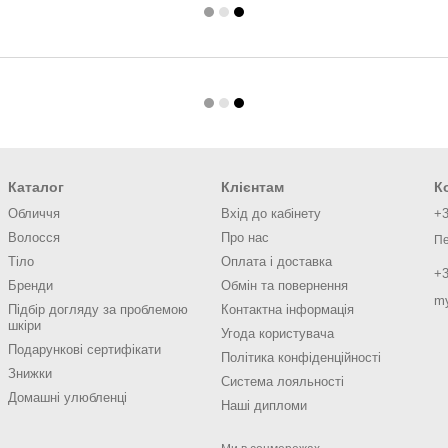
Каталог
Клієнтам
К
Обличчя
Вхід до кабінету
+3
Волосся
Про нас
Пе
Тіло
Оплата і доставка
+3
Бренди
Обмін та повернення
m
Підбір догляду за проблемою
Контактна інформація
шкіри
Угода користувача
Подарункові сертифікати
Політика конфіденційності
Знижки
Система лояльності
Домашні улюбленці
Наші дипломи