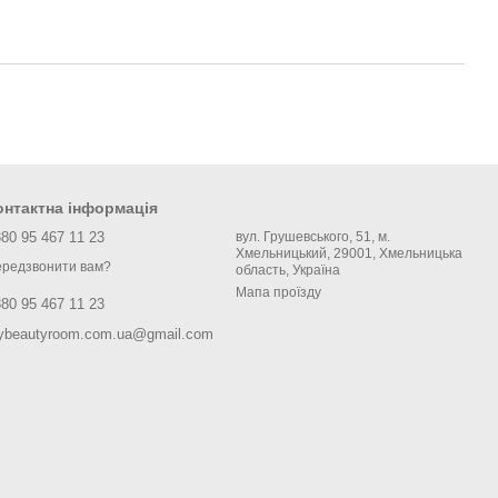
онтактна інформація
80 95 467 11 23
вул. Грушевського, 51, м.
Хмельницький, 29001, Хмельницька
редзвонити вам?
область, Україна
Мапа проїзду
80 95 467 11 23
ybeautyroom.com.ua@gmail.com