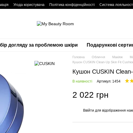
мація
Угода користувача
Політика конфіденційності
Система лояльност
дбір догляду за проблемою шкіри
Подарункові серти
Головна
Обличчя
Макіяж
М
Кушон CUSKIN Clean-Up Skin Fit Cushion
Кушон CUSKIN Clean-U
В наявності
Артикул: 1454
2 022 грн
Ввійти
для відображення нак
%