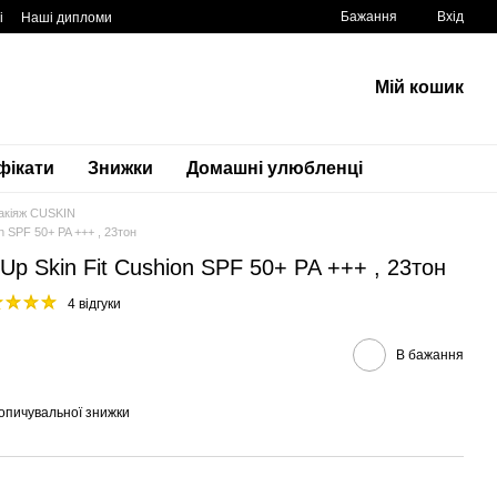
Бажання
Вхід
і
Наші дипломи
Мій кошик
фікати
Знижки
Домашні улюбленці
акіяж CUSKIN
 SPF 50+ PA +++ , 23тон
p Skin Fit Cushion SPF 50+ PA +++ , 23тон
4 відгуки
В бажання
опичувальної знижки