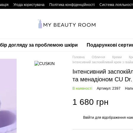
мація
Угода користувача
Політика конфіденційності
Система лояльност
дбір догляду за проблемою шкіри
Подарункові серти
Головна
Обличчя
Креми
Кр
Інтенсивний заспокійливий крем з гвай
Інтенсивний заспокій
та менадіоном CU Dr.
В наявності
Артикул: 2397
Напи
1 680 грн
Ввійти
для відображення нак
%