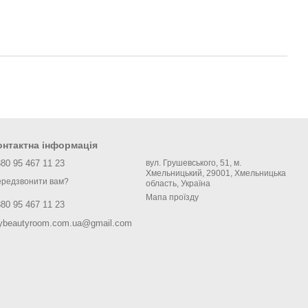
онтактна інформація
80 95 467 11 23
вул. Грушевського, 51, м.
Хмельницький, 29001, Хмельницька
редзвонити вам?
область, Україна
Мапа проїзду
80 95 467 11 23
ybeautyroom.com.ua@gmail.com