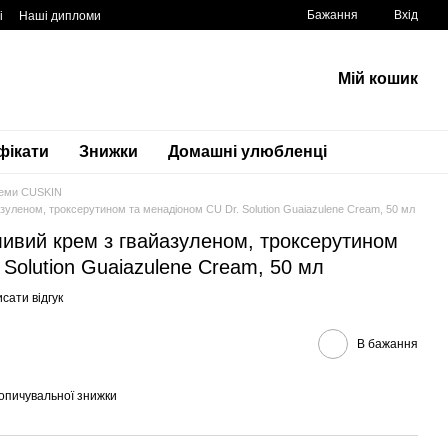
Бажання
Вхід
і
Наші дипломи
Мій кошик
фікати
Знижки
Домашні улюбленці
еми CUSKIN
азуленом, троксерутином та менадіоном CU Dr. Solution Guaiazulene Cream, 50 мл
ливий крем з гвайазуленом, троксерутином
 Solution Guaiazulene Cream, 50 мл
сати відгук
В бажання
опичувальної знижки