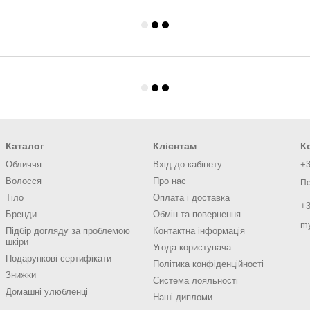
Каталог
Клієнтам
К
Обличчя
Вхід до кабінету
+3
Волосся
Про нас
Пе
Тіло
Оплата і доставка
+3
Бренди
Обмін та повернення
m
Підбір догляду за проблемою
Контактна інформація
шкіри
Угода користувача
Подарункові сертифікати
Політика конфіденційності
Знижки
Система лояльності
Домашні улюбленці
Наші дипломи