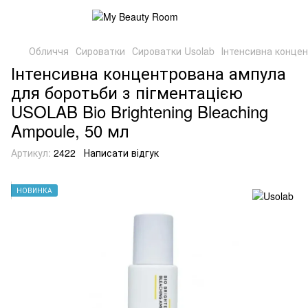
Обличчя
Сироватки
Сироватки Usolab
Інтенсивна концен
Інтенсивна концентрована ампула
для боротьби з пігментацією
USOLAB Bio Brightening Bleaching
Ampoule, 50 мл
Артикул:
2422
Написати відгук
НОВИНКА