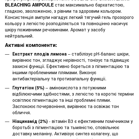
BLEACHING AMPOULE
стає максимально бархатистою,
гладкою, зволоженою, з рівним та здоровим кольором.
Консистенція ампули нагадує легкий тягучий гель прозорого
кольору з легкістю розподіляється та повноцінно насичує
шкіру поживними речовинами. Аромат у засобу
нейтральний.
Активні компоненти:
Екстракт плодів лимона
– стабілізує pH-баланс шкіри,
вирівнює тон, згладжує нерівності, тонізує та підвищує
захисні функції. Ефективно бореться з пігментацією та
іншими проблемними плямами. Виконує
антибактеріальну та протизапальну функції.
Глутатіон (5%)
– амінокислота з потужними
відбілюючими здібностями, з легкістю та короткі терміни
освітлює пігментацію та інші проблемні плями.
Заспокоює почервоніння, вирівнює та освіжає тон
обличчя.
Ніацинамід (2%)
- вітамін В3 є ефективним помічником у
боротьбі з пігментацією та тьмяністю, сповільнює
доставку меланіну. Активізує синтез колагену, що