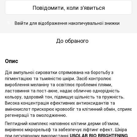
Повідомити, коли з'явиться
Ввійти
для відображення накопичувальної знижки
%
До обраного
Опис
Дія ампульної сироватки спрямована на боротьбу з
пігментацією та тьмяністю шкіри. Засіб контролює
вироблення меланіну та освітлює проблемні плями,
ластовиння та пост-акне, надає обличчю однорідність
кольору, здоровий тон, підвищує щільність та пружність.
Висока концентрація ефективних антиоксидантів та
амінокислот прискорює кровообіг та клітинний обмін, сприяє
регенерації та омолодженню.
Пептидний комплекс наповнює клітини дерми об'ємом,
вирівнює мікрорельєф та забезпечує ліфтинг ефект. Шкіра
при регулярному використанні
USOLAB BIO BRIGHTENING