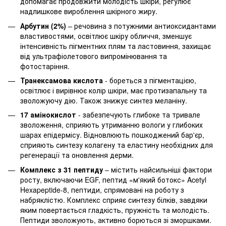
допомагає продовжити молодість шкіри, регулює
надлишкове вироблення шкірного жиру.
Арбутин (2%)
– речовина з потужними антиоксидантами
властивостями, освітлює шкіру обличчя, зменшує
інтенсивність пігментних плям та ластовиння, захищає
від ультрафіолетового випромінювання та
фотостаріння.
Транексамова кислота
- бореться з пігментацією,
освітлює і вирівнює колір шкіри, має протизапальну та
зволожуючу дію. Також знижує синтез меланіну.
17 амінокислот
- забезпечують глибоке та тривале
зволоження, сприяють утриманню вологи у глибоких
шарах епідермісу. Відновлюють пошкоджений бар'єр,
сприяють синтезу колагену та еластину необхідних для
регенерації та оновлення дерми.
Комплекс з 31 пептиду
– містить найсильніші фактори
росту, включаючи EGF, пептид «м'який ботокс» Acetyl
Hexapeptide-8, пептиди, спрямовані на роботу з
набряклістю. Комплекс сприяє синтезу білків, завдяки
яким повертається гладкість, пружність та молодість.
Пептиди зволожують, активно борються зі зморшками.