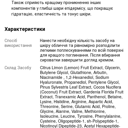
Також сприяють кращому проникненню інших
компонентів у глибші шари епідермісу, що покращує
гідратацію, еластичність та тонус шкіри.
Характеристики
Спосіб
Нанести необхідну кількість засобу на
використання
шкіру обличчя та рівномірно розподілити
легкими поплескуваннями по всій поверхні
для кращого поглинання. Після вбирання
сироватки завершити догляд кремом.
Склад Засобу
Citrus Limon (Lemon) Fruit Extract, Glycerin,
Butylene Glycol, Glutathione, Arbutin,
Niacinamide , 1,2-Hexanediol, Sodium
Hyaluronate, Propanediol, Pentylene Glycol,
Pinus Sylvestris Leaf Extract, Cocos Nucifera
(Coconut) Fruit Extract, Gardenia Florida Fruit
Extract, Tranexamic Acid, Panthenol, Betaine,
Lysine, Histidine, Arginine, Aspartic Acid,
Threonine, Serine, Glutamic Acid, Proline,
Glycine, Alanine, Valine, Methionine,
Isoleucine, Leucine, Tyrosine, Phenylalanine,
Cysteine, Oligopeptide-1, sh-Polypeptide-1,
Nicotinoyl Dipeptide-23, Acetyl Hexapeptide-