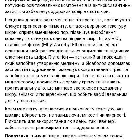
потужних освітлювальних компонентів із антиоксидантним
захистом забезпечує здоровий колір вашої шкіри.
Ніацинамід освітлює пігментацію та постакне, пригнічує та
блокує перенесення пігменту, а також вирівнює текстуру
шкіри, сприяє зменшенню пор, підвищує вироблення
колагену та стимулює синтез ліпідів в шкірі. Вітамін С у
стабільній формі (Ethyl Ascorbyl Ether) посилює ефект
освітлення, нейтралізує дію вільних радикалів та підвищує
еластичність шкіри. Глутатіон — потужний антиоксидант,
який запобігає утворенню меланіну, а бісаболол допомагає
заспокоїти подразнення, зменшує оксидативний стрес та
запобігає ранньому старінню шкіри. Центелла азіатська та
мадекассосид посилюють формулу крему та надають
протизапальну дію, що миттєво заспокоює подразнену
шкіру, знімаючи почервоніння, що робить засіб ідеальним
для чутливої шкіри.
Крем має легку, але насичену шовковисту текстуру, яка
швидко вбирається, не залишаючи липкості чи жирності.
Підходить для використання як вдень, так і ввечері,
забезпечуючи рівномірний тон та здорове сяйво.
Показання:
тьмяна шкіра, шкіра з нерівномірним тоном,