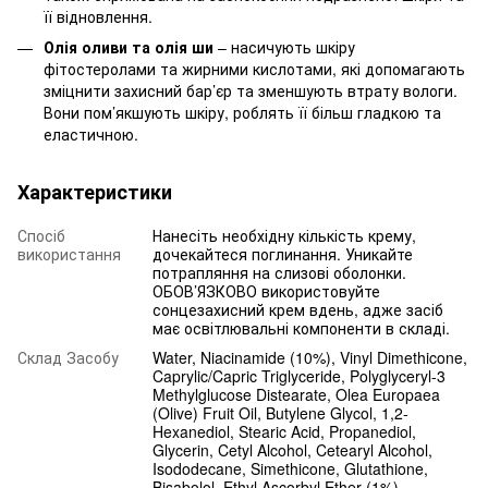
її відновлення.
Олія оливи та олія ши
– насичують шкіру
фітостеролами та жирними кислотами, які допомагають
зміцнити захисний бар’єр та зменшують втрату вологи.
Вони пом’якшують шкіру, роблять її більш гладкою та
еластичною.
Характеристики
Спосіб
Нанесіть необхідну кількість крему,
використання
дочекайтеся поглинання. Уникайте
потрапляння на слизові оболонки.
ОБОВ’ЯЗКОВО використовуйте
сонцезахисний крем вдень, адже засіб
має освітлювальні компоненти в складі.
Склад Засобу
Water, Niacinamide (10%), Vinyl Dimethicone,
Caprylic/Capric Triglyceride, Polyglyceryl-3
Methylglucose Distearate, Olea Europaea
(Olive) Fruit Oil, Butylene Glycol, 1,2-
Hexanediol, Stearic Acid, Propanediol,
Glycerin, Cetyl Alcohol, Cetearyl Alcohol,
Isododecane, Simethicone, Glutathione,
Bisabolol, Ethyl Ascorbyl Ether (1%),