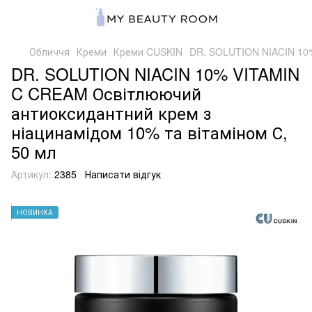
Обличчя
Креми
Креми CUSKIN
DR. SOLUTION NIACIN 10%
DR. SOLUTION NIACIN 10% VITAMIN
C CREAM Освітлюючий
антиоксидантний крем з
ніацинамідом 10% та вітаміном С,
50 мл
Артикул:
2385
Написати відгук
НОВИНКА