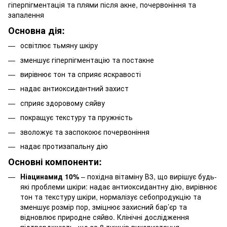
гіперпігментація та плями після акне, почервоніння та
запалення
Основна дія:
освітлює тьмяну шкіру
зменшує гіперпігментацію та постакне
вирівнює тон та сприяє яскравості
надає антиоксидантний захист
сприяє здоровому сяйву
покращує текстуру та пружність
зволожує та заспокоює почервоніння
надає протизапальну дію
Основні компоненти:
Ніацинамид 10%
– похідна вітаміну В3, що вирішує будь-
які проблеми шкіри: надає антиоксидантну дію, вирівнює
тон та текстуру шкіри, нормалізує себопродукцію та
зменшує розмір пор, зміцнює захисний бар’єр та
відновлює природне сяйво. Клінічні дослідження