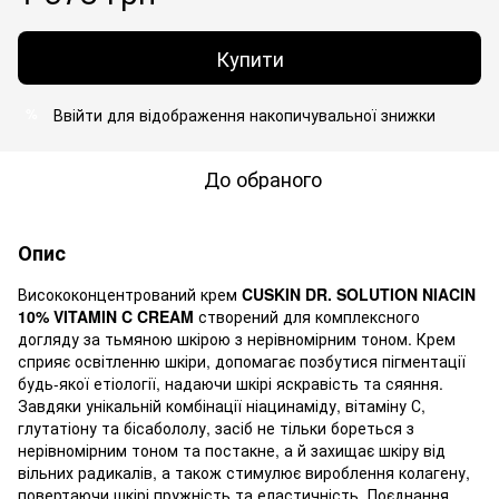
Купити
Ввійти
для відображення накопичувальної знижки
%
До обраного
Опис
Висококонцентрований крем
CUSKIN DR. SOLUTION NIACIN
10% VITAMIN C CREAM
створений для комплексного
догляду за тьмяною шкірою з нерівномірним тоном. Крем
сприяє освітленню шкіри, допомагає позбутися пігментації
будь-якої етіології, надаючи шкірі яскравість та сяяння.
Завдяки унікальній комбінації ніацинаміду, вітаміну С,
глутатіону та бісабололу, засіб не тільки бореться з
нерівномірним тоном та постакне, а й захищає шкіру від
вільних радикалів, а також стимулює вироблення колагену,
повертаючи шкірі пружність та еластичність. Поєднання