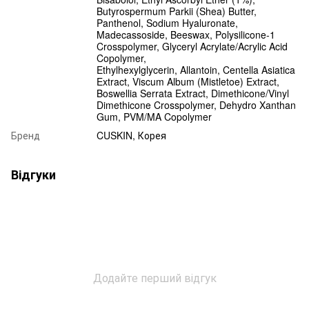
Butyrospermum Parkii (Shea) Butter,
Panthenol, Sodium Hyaluronate,
Madecassoside, Beeswax, Polysilicone-1
Crosspolymer, Glyceryl Acrylate/Acrylic Acid
Copolymer,
Ethylhexylglycerin, Allantoin, Centella Asiatica
Extract, Viscum Album (Mistletoe) Extract,
Boswellia Serrata Extract, Dimethicone/Vinyl
Dimethicone Crosspolymer, Dehydro Xanthan
Gum, PVM/MA Copolymer
Бренд
CUSKIN, Корея
Відгуки
Додайте перший відгук