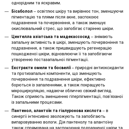
однорідним та яскравим.
Бісаболол
– освітлює шкіру та вирівнює тон, зменшуючи
пігментацію та плями після акне, заспокоює
подразнення та почервоніння, а також зменшує
окислювальний стрес, що запобігає старінню шкіри.
Центелла азіатська та мадекассосид
– знімають
запальну активність в шкірі, зменшують почервоніння та
подразнення, а також пришвидшують регенерацію
пошкодженої шкіри, відновлюючи її та запобігаючи
утворенню постазапальної пігментації.
Екстракти омели та босвелії
– природні антиоксиданти
та протизапальні компоненти, що зменшують
почервоніння та подразнення шкіри, ефективно
борються із запаленнями, а також покращують
мікроциркуляцію, надаючи обличчю свіжий вигляд.
Також сприяють зменшенню гіперпігментації, пов’язаної
із запальними процесами.
Пантенол, алантоїн та гіалуронова кислота
– в
синергії інтенсивно зволожують та запобігають
випаровуванню вологи. Дія пантенолу та алантоїну
також спрямована на заспокоєння подразненої шкіри та