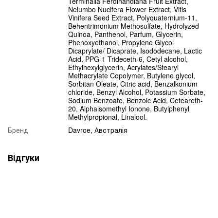
Terminalia Ferdinandiana Fruit Extract,
Nelumbo Nucifera Flower Extract, Vitis
Vinifera Seed Extract, Polyquaternium-11,
Behentrimonium Methosulfate, Hydrolyzed
Quinoa, Panthenol, Parfum, Glycerin,
Phenoxyethanol, Propylene Glycol
Dicaprylate/ Dicaprate, Isododecane, Lactic
Acid, PPG-1 Trideceth-6, Cetyl alcohol,
Ethylhexylglycerin, Acrylates/Stearyl
Methacrylate Copolymer, Butylene glycol,
Sorbitan Oleate, Citric acid, Benzalkonium
chloride, Benzyl Alcohol, Potassium Sorbate,
Sodium Benzoate, Benzoic Acid, Ceteareth-
20, Alphaisomethyl Ionone, Butylphenyl
Methylpropional, Linalool.
Бренд
Davroe, Австралія
Відгуки