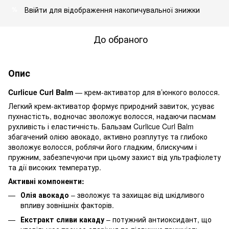
Ввійти
для відображення накопичувальної знижки
%
До обраного
Опис
Curlicue Curl Balm
— крем-активатор для в’юнкого волосся.
Легкий крем-активатор формує природний завиток, усуває
пухнастість, водночас зволожує волосся, надаючи пасмам
рухливість і еластичність. Бальзам Curlicue Curl Balm
збагачений олією авокадо, активно розплутує та глибоко
зволожує волосся, роблячи його гладким, блискучим і
пружним, забезпечуючи при цьому захист від ультрафіолету
та дії високих температур.
Активні компоненти:
Олія авокадо
– зволожує та захищає від шкідливого
впливу зовнішніх факторів.
Екстракт сливи какаду
– потужний антиоксидант, що