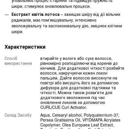
уповільнює процес старіння та підвищує пружність
шкіри, стимулює оновлювальні процеси.
Екстракт квітів лотоса
– захищає шкіру від дії вільних
радикалів, має пом'якшувальну, інтенсивно
зволожувальну та заспокоювальну дію, зміцнює клітини
шкіри.
Характеристики
Спосіб
втирайте у вологе або сухе волосся,
використання
рівномірно розподіляючи від коренів до
кінчиків. Для додаткової чіткості розбийте
волосся, накручуючи кожен локон
пальцем. Дайте волоссю висохнути на
повітрі або висушіть його за допомогою
дифузора для додаткової підтяжки та
чіткості. Можна також розім'яти для
додаткового зволоження під час
оновлення локонів за допомогою
CURLiCUE Curl Activator.
Склад Засобу
Aqua, Cetearyl alcohol, Polyquaternium-37,
Persea Gratissima Oil, VP/DMAPA Acrylates
Copolymer, Olea Europaea Leaf Extract,