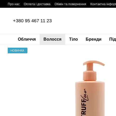
Перейти до основного контенту
Про нас
Оплата і доставка
Обмін та повернення
Контактна інфор
+380 95 467 11 23
Обличчя
Волосся
Тіло
Бренди
Пі
НОВИНКА