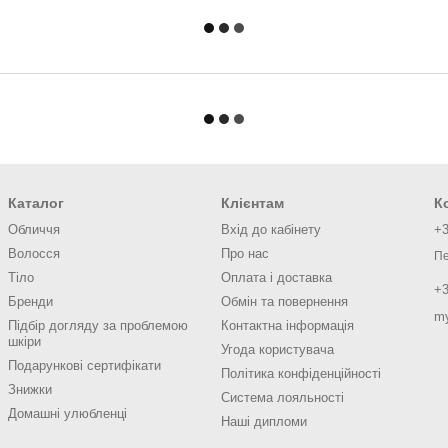
Каталог
Клієнтам
К
Обличчя
Вхід до кабінету
+3
Волосся
Про нас
Пе
Тіло
Оплата і доставка
+3
Бренди
Обмін та повернення
m
Підбір догляду за проблемою
Контактна інформація
шкіри
Угода користувача
Подарункові сертифікати
Політика конфіденційності
Знижки
Система лояльності
Домашні улюбленці
Наші дипломи