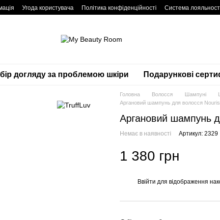
мація
Угода користувача
Політика конфіденційності
Система лояльност
дбір догляду за проблемою шкіри
Подарункові серти
Головна
Волосся
Шампуні
Аргановий шампунь для волосся Nouris
Аргановий шампунь д
Немає в наявності
Артикул: 2329
1 380 грн
Ввійти
для відображення нак
%