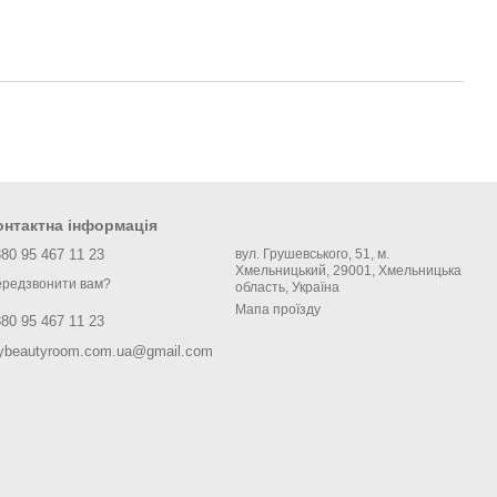
онтактна інформація
80 95 467 11 23
вул. Грушевського, 51, м.
Хмельницький, 29001, Хмельницька
редзвонити вам?
область, Україна
Мапа проїзду
80 95 467 11 23
ybeautyroom.com.ua@gmail.com