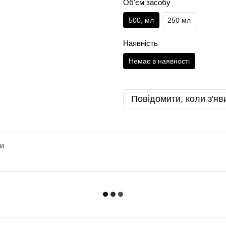
Об'єм засобу
500, мл
250 мл
Наявність
Немає в наявності
Повідомити, коли з'яв
и