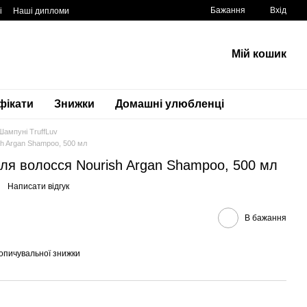
Бажання
Вхід
і
Наші дипломи
Мій кошик
фікати
Знижки
Домашні улюбленці
Шампуні TruffLuv
h Argan Shampoo, 500 мл
ля волосся Nourish Argan Shampoo, 500 мл
Написати відгук
В бажання
опичувальної знижки