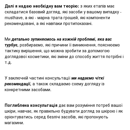
Далі я надаю необхідну вам теорію:
з яких етапів має
складатися базовий догляд, які засоби у вашому випадку -
musthave, а які - марна трата грошей, які компоненти
рекомендовані, а які навпаки протипоказані.
Ми
детально зупиняємось на кожній проблемі, яка вас
турбує,
розбираємо, які причини її виникнення, пояснюємо
тактику вирішення, що можна зробити за допомогою
доглядової косметики, які зміни до способу життя потрібні і
т.д.
У заключній частині консультації
ми надаємо чіткі
рекомендації,
а також складаємо схему догляду із
конкретними засобами.
Поглиблена консультація
дає вам розуміння потреб вашої
шкіри, навчає, як правильно будувати догляд за шкірою і як
орієнтуватись серед безлічі засобів, які пропонують
магазини.