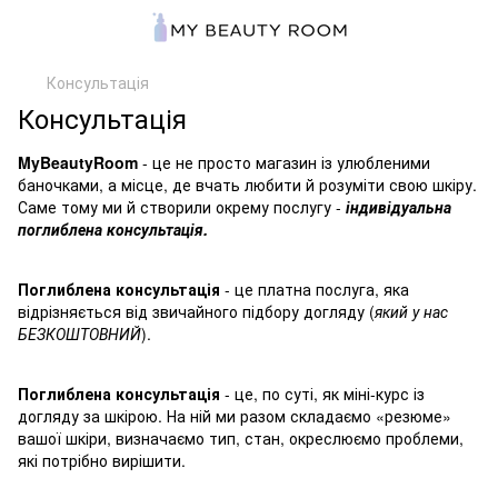
Консультація
Консультація
MyBeautyRoom
- це не просто магазин із улюбленими
баночками, а місце, де вчать любити й розуміти свою шкіру.
Саме тому ми й створили окрему послугу -
індивідуальна
поглиблена консультація.
Поглиблена консультація
- це платна послуга, яка
відрізняється від звичайного підбору догляду (
який у нас
БЕЗКОШТОВНИЙ
).
Поглиблена консультація
- це, по суті, як міні-курс із
догляду за шкірою. На ній ми разом складаємо «резюме»
вашої шкіри, визначаємо тип, стан, окреслюємо проблеми,
які потрібно вирішити.