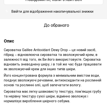
Ввійти
для відображення накопичувальної знижки
%
До обраного
Опис
Сироватка Galilee Antioxidant Dewy Drop – це новий засіб,
гібрид – відновлююча сироватка та зволожуючий крем, в
залежності від того, як Ви його використовуєте. Сироватка
відновить зневоднену шкіру, і в той же час буде працювати
як зволожуючий крем для інших типів шкіри.
Його концентрована формула з мінімальним вмістом води,
поєднує зволожуючі речовини, антиоксиданти на рослинній
основі та рослинні олії, щоб запечатати вологу.
Сироватка має легку шовковисту текстуру, пом’якшує грубу
та нерівну текстуру сухої шкіри, відмінно зволожує і
нормалізує вироблення шкірного себума.