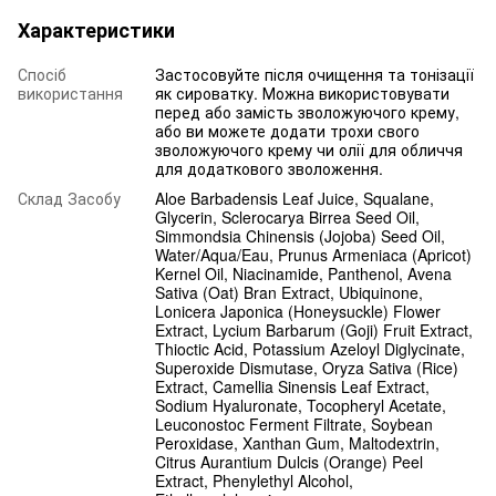
Характеристики
Спосіб
Застосовуйте після очищення та тонізації
використання
як сироватку. Можна використовувати
перед або замість зволожуючого крему,
або ви можете додати трохи свого
зволожуючого крему чи олії для обличчя
для додаткового зволоження.
Склад Засобу
Aloe Barbadensis Leaf Juice, Squalane,
Glycerin, Sclerocarya Birrea Seed Oil,
Simmondsia Chinensis (Jojoba) Seed Oil,
Water/Aqua/Eau, Prunus Armeniaca (Apricot)
Kernel Oil, Niacinamide, Panthenol, Avena
Sativa (Oat) Bran Extract, Ubiquinone,
Lonicera Japonica (Honeysuckle) Flower
Extract, Lycium Barbarum (Goji) Fruit Extract,
Thioctic Acid, Potassium Azeloyl Diglycinate,
Superoxide Dismutase, Oryza Sativa (Rice)
Extract, Camellia Sinensis Leaf Extract,
Sodium Hyaluronate, Tocopheryl Acetate,
Leuconostoc Ferment Filtrate, Soybean
Peroxidase, Xanthan Gum, Maltodextrin,
Citrus Aurantium Dulcis (Orange) Peel
Extract, Phenylethyl Alcohol,